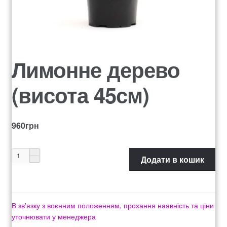
Оформление заказа
Рахунок 1060
Рахунок 1606
Лимонне дерево
Рахунок 2415
(висота 45см)
рахунок 3545
960
грн
рахунок 4180
Додати в кошик
рахунок 4500
Рахунок 5200
В зв'язку з воєнним положенням, прохання наявність та ціни
уточнювати у менеджера
рахунок 765