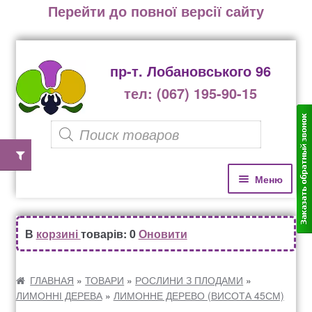
Перейти до повної версії сайту
пр-т. Лобановського 96
тел: (067) 195-90-15
P
r
o
П
П
Меню
е
е
d
р
р
u
Домівка
е
е
В
корзині
товарів: 0
Оновити
c
й
й
Каталог рослин
t
т
т
и
и
ГЛАВНАЯ
»
ТОВАРИ
»
РОСЛИНИ З ПЛОДАМИ
»
s
ЛИМОННІ ДЕРЕВА
»
ЛИМОННЕ ДЕРЕВО (ВИСОТА 45СМ)
д
д
Озеленення офісів, бізнес центрів, ресторанів
s