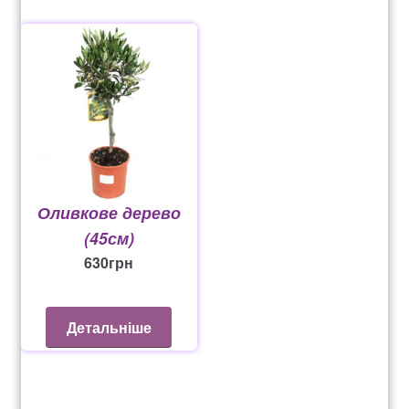
в субтропічних районах щеплять лимони для кращої
морозостійкості, повинні зимувати в холодних світлих
приміщеннях з температурою повітря не вище 12°C
(середня 7-8°C).
Кімнату щодня потрібно провітрювати, захищаючи
рослини від протягів. Не слід тримати лимонні
деревця на підвіконнях, де вікна з кватирками. Від
вікон до рослин йде холодне повітря, та якщо з
Оливкове дерево
кімнати — хвиля теплого повітря.
(45см)
Хороше висвітлення – важливий чинник при
630
грн
вирощуванні цитрусових. Лимон віддає перевагу
світлим сонячним приміщенням, але влітку слід
притіняти від прямого полуденного сонця, щоб
Детальніше
уникнути опіків на листі. Найкраще розташувати
рослину біля західного чи східного вікна.
Тіневитривалі лимони при правильному догляді та