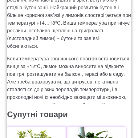
стадію бутонізації. Найкращий розвиток бутонів і
більше корисної зав’язі у лимонів спостерігається при
температурі +14…18°C. Вища температура пригнічує
рослини, особливо щеплені на трифоліаті
(листопадний лимон) – бутони та зав’язі
обсипаються.
Коли температура зовнішнього повітря встановиться
вище за +12°C, лимон можна виносити на відкрите
повітря, розташувати на балконі, терасі або в саду.
Але треба враховувати, що цитрусові негативно
ставляться до різких перепадів температури, і в
прохолодні ночі їх необхідно захищати мішковиною,
легкими ковдрами або марлею в 2 шари. Деревця
Супутні товари
спочатку необхідно обов’язково тримати в тіні,
поступово привчаючи їх до впливу сонячного світла.
Тримати лимони надто довго на відкритому повітрі