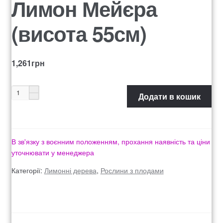
Лимон Мейєра
Оформление заказа
(висота 55см)
Рахунок 1060
Рахунок 1606
1,261
грн
Рахунок 2415
Додати в кошик
рахунок 3545
рахунок 4180
В зв'язку з воєнним положенням, прохання наявність та ціни
уточнювати у менеджера
рахунок 4500
Категорії:
Лимонні дерева
,
Рослини з плодами
Рахунок 5200
рахунок 765