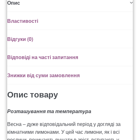
Опис
Рахунок 936
Властивості
счет 1650
Відгуки (0)
счет 300
Відповіді на часті запитання
счет 3235
Знижки від суми замовлення
счет 545
Опис товару
счет 575
Розташування та температура
ТОТАЛЬНИЙ РОЗПРОДАЖ
Весна – дуже відповідальний період у догляді за
кімнатними лимонами. У цей час лимони, як і всі
рослини, починають рушати в зріст, вступають у