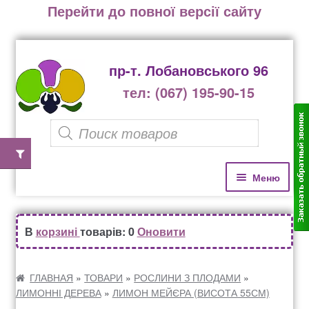
Перейти до повної версії сайту
пр-т. Лобановського 96
тел: (067) 195-90-15
P
r
o
П
П
Меню
е
е
d
р
р
u
Домівка
е
е
В
корзині
товарів: 0
Оновити
c
й
й
Каталог рослин
t
т
т
и
и
ГЛАВНАЯ
»
ТОВАРИ
»
РОСЛИНИ З ПЛОДАМИ
»
s
ЛИМОННІ ДЕРЕВА
»
ЛИМОН МЕЙЄРА (ВИСОТА 55СМ)
д
д
Озеленення офісів, бізнес центрів, ресторанів
s