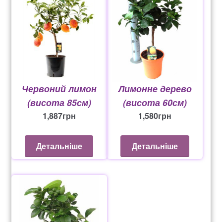
восени (до сильних похолодань) не слід, інакше вони,
потрапивши у теплі кімнатні умови, можуть зацвісти.
У приміщення лимони слід вносити, коли
температура зовнішнього повітря зменшиться до 10-
12°C. Рослина, що звикла на відкритому повітрі до
холоду, не відразу переносять у теплу кімнату, її
треба протягом 7-10 днів поступово привчати до
Червоний лимон
Лимонне дерево
кімнатних умов (заносити до будинку лише на ніч).
(висота 85см)
(висота 60см)
Найкраща температура для зимівлі кімнатного
1,887
грн
1,580
грн
лимона 14-16 ° C при помірній вологості повітря. У
таких умовах рослини добре перезимовують, листя у
Детальніше
Детальніше
них зберігається, плоди дозрівають. Лимони, щеплені
на підщепі трифоліату (листопадний лимон), на якому
в субтропічних районах щеплять лимони для кращої
морозостійкості, повинні зимувати в холодних світлих
приміщеннях з температурою повітря не вище 12°C
(середня 7-8°C).