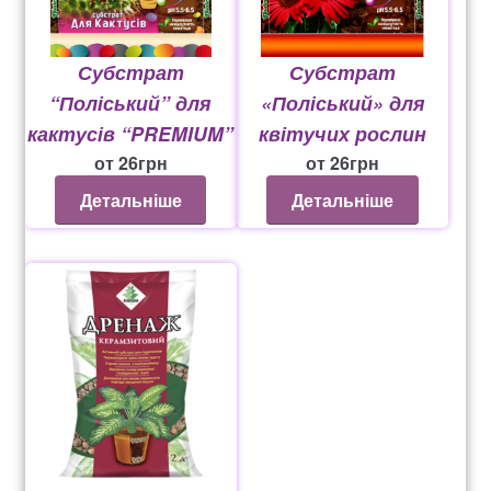
Субстрат
Субстрат
“Поліський” для
«Поліський» для
кактусів “PREMIUM”
квітучих рослин
от
26
грн
от
26
грн
Детальніше
Детальніше