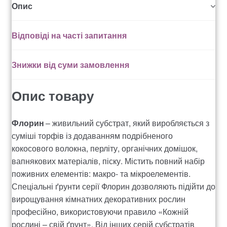
Опис
Рахунок 936
Відповіді на часті запитання
счет 1650
Знижки від суми замовлення
счет 300
Опис товару
счет 3235
Флорин
– живильний субстрат, який виробляється з
счет 545
суміші торфів із додаванням подрібненого
кокосового волокна, перліту, органічних домішок,
счет 575
вапнякових матеріалів, піску. Містить повний набір
поживних елементів: макро- та мікроелементів.
ТОТАЛЬНИЙ РОЗПРОДАЖ
Спеціальні ґрунти серії Флорин дозволяють підійти до
вирощування кімнатних декоративних рослин
професійно, використовуючи правило «Кожній
рослині – свій ґрунт». Від інших серій субстратів