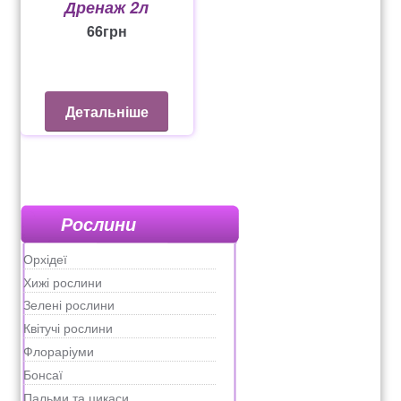
Дренаж 2л
66
грн
Детальніше
Рослини
Орхідеї
Хижі рослини
Зелені рослини
Квітучі рослини
Флораріуми
Бонсаї
Пальми та цикаси