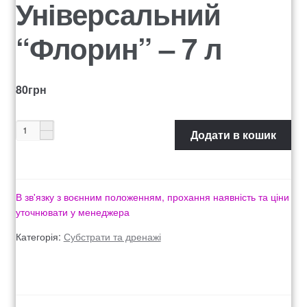
Універсальний
Оформление заказа
“Флорин” – 7 л
Рахунок 1060
Рахунок 1606
80
грн
Рахунок 2415
Додати в кошик
рахунок 3545
рахунок 4180
В зв'язку з воєнним положенням, прохання наявність та ціни
уточнювати у менеджера
рахунок 4500
Категорія:
Субстрати та дренажі
Рахунок 5200
рахунок 765