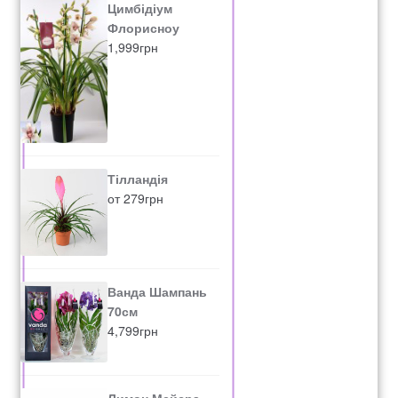
Цимбідіум
Флорисноу
1,999
грн
Тілландія
от
279
грн
Ванда Шампань
70см
4,799
грн