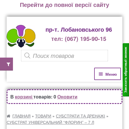
Перейти до повної версії сайту
пр-т. Лобановського 96
тел: (067) 195-90-15
P
r
o
П
П
Меню
е
е
d
р
р
u
Домівка
е
е
В
корзині
товарів: 0
Оновити
c
й
й
Каталог рослин
t
т
т
и
и
ГЛАВНАЯ
»
ТОВАРИ
»
СУБСТРАТИ ТА ДРЕНАЖІ
»
s
СУБСТРАТ УНІВЕРСАЛЬНИЙ “ФЛОРИН” – 7 Л
д
д
Озеленення офісів, бізнес центрів, ресторанів
s