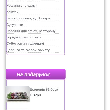
Рослини з плодами
Кактуси
Високі рослини, від 1метра
Сукуленти
Рослини для офісу, ресторану
Горщики, кашпо, вази
Субстрати та дренажі
Добрива та засоби захисту
На подарунок
Ехеверія (8,5см)
124
грн