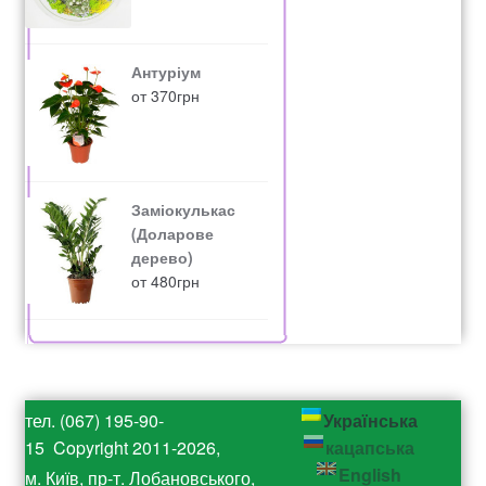
Антуріум
от
370
грн
Заміокулькас
(Доларове
дерево)
от
480
грн
тел. (067) 195-90-
Українська
15 Copyright 2011-2026,
кацапська
English
м. Київ, пр-т. Лобановського,