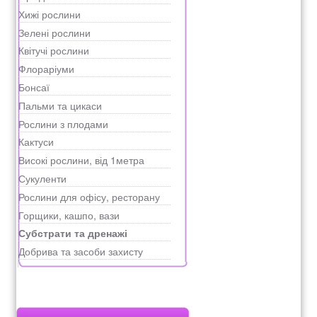
Хижі рослини
Зелені рослини
Квітучі рослини
Флораріуми
Бонсаї
Пальми та цикаси
Рослини з плодами
Кактуси
Високі рослини, від 1метра
Сукуленти
Рослини для офісу, ресторану
Горщики, кашпо, вази
Субстрати та дренажі
Добрива та засоби захисту