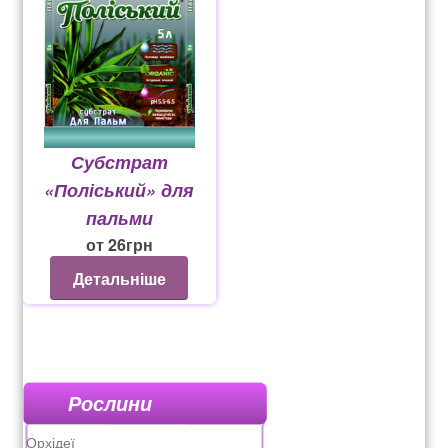
Субстрат
«Поліський» для
пальми
от
26
грн
Детальніше
Рослини
Орхідеї