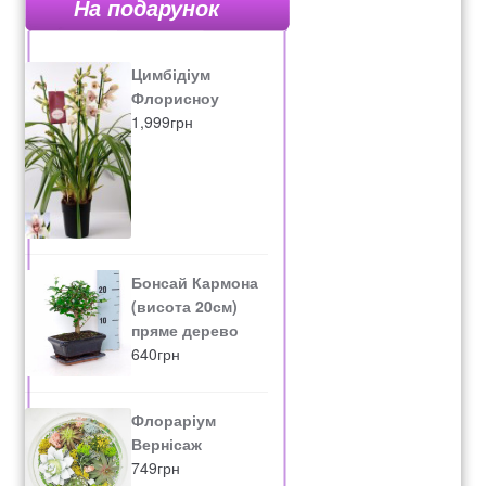
На подарунок
Цимбідіум
Флорисноу
1,999
грн
Бонсай Кармона
(висота 20см)
пряме дерево
640
грн
Флораріум
Вернісаж
749
грн