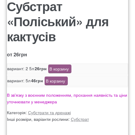
Субстрат
Оформление заказа
«Поліський» для
Рахунок 1060
кактусів
Рахунок 1606
Рахунок 2415
от
26
грн
рахунок 3545
вариант: 2 5л
26
грн
В корзину
вариант: 5л
46
грн
В корзину
рахунок 4180
В зв'язку з воєнним положенням, прохання наявність та ціни
рахунок 4500
уточнювати у менеджера
Категорія:
Субстрати та дренажі
Рахунок 5200
Інші розміри, варіанти рослини:
Субстрат
рахунок 765