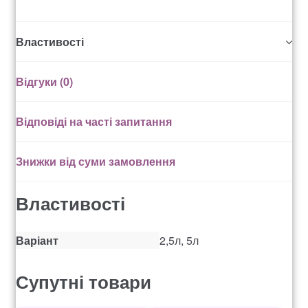
Рахунок 936
Властивості
счет 1650
Відгуки (0)
счет 300
Відповіді на часті запитання
счет 3235
Знижки від суми замовлення
счет 545
Властивості
счет 575
Варіант
2,5л, 5л
ТОТАЛЬНИЙ РОЗПРОДАЖ
Супутні товари