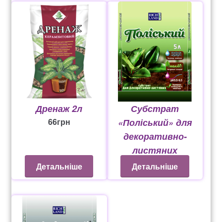
Дренаж 2л
Субстрат
66
грн
«Поліський» для
декоративно-
листяних
от
26
грн
Детальніше
Детальніше