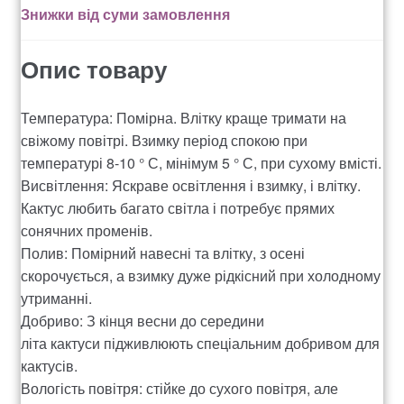
Знижки від суми замовлення
Рахунок 936
Опис товару
счет 1650
Температура: Помірна. Влітку краще тримати на
счет 300
свіжому повітрі. Взимку період спокою при
температурі 8-10 ° С, мінімум 5 ° С, при сухому вмісті.
счет 3235
Висвітлення: Яскраве освітлення і взимку, і влітку.
Кактус любить багато світла і потребує прямих
счет 545
сонячних променів.
Полив: Помірний навесні та влітку, з осені
счет 575
скорочується, а взимку дуже рідкісний при холодному
утриманні.
Добриво: З кінця весни до середини
ТОТАЛЬНИЙ РОЗПРОДАЖ
літа кактуси підживлюють спеціальним добривом для
кактусів.
Вологість повітря: стійке до сухого повітря, але