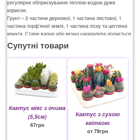
регулярне обприскування теплою водою дуже
корисне.
Грунт – 2 частини дернової, 1 частина листової, 1
частина торф’яної землі, 1 частина піску та цегляна
крихта. Старе вапно або яєчна шкаралупа додається
для утворення сильніших колючок із розрахунку 3-5%
Супутні товари
від об’єму ґрунту. Пересаджуються рослини за
потребою, коли коріння з’явиться з дренажного
отвору. Молоді кактуси пересаджують за рік-два.
Старі екземпляри пересідають через 4-5 років.
Розмноження: Насіння.
Кактус мікс з очима
Кактус з сухою
(5,5см)
квіткою
67
грн
от
79
грн