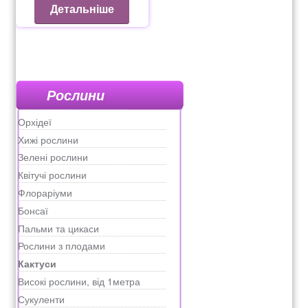
Детальніше
Рослини
Орхідеї
Хижі рослини
Зелені рослини
Квітучі рослини
Флораріуми
Бонсаї
Пальми та цикаси
Рослини з плодами
Кактуси
Високі рослини, від 1метра
Сукуленти