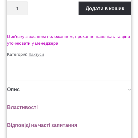
Оформление заказа
Додати в кошик
Рахунок 1060
Рахунок 1606
В зв'язку з воєнним положенням, прохання наявність та ціни
уточнювати у менеджера
Рахунок 2415
Категорія:
Кактуси
рахунок 3545
рахунок 4180
Опис
рахунок 4500
Властивості
Рахунок 5200
Відповіді на часті запитання
рахунок 765