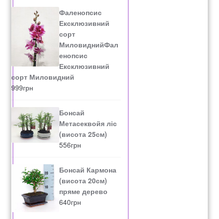
Фаленопсис
Ексклюзивний
сорт
МиловиднийФал
енопсис
Ексклюзивний
сорт Миловидний
999
грн
Бонсай
Метасеквойя ліс
(висота 25см)
556
грн
Бонсай Кармона
(висота 20см)
пряме дерево
640
грн