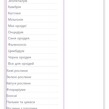
Зігопеталум
Камбрія
Каттлея
Мільтонія
Міні орхідеї
Онцидіум
Синя орхідея
Фаленопсіс
Цимбідіум
Чорна орхідея
Все для орхідей
Хижі рослини
Зелені рослини
Квітучі рослини
Флораріуми
Бонсаї
Пальми та цикаси
Рослини з плодами