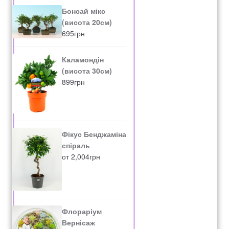
Бонсай мікс
(висота 20см)
695
грн
Каламондін
(висота 30см)
899
грн
Фікус Бенджаміна
спіраль
от
2,004
грн
Флораріум
Вернісаж