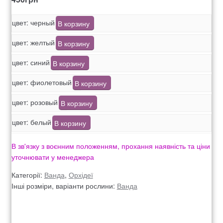
Оформление заказа
цвет: черный
В корзину
Рахунок 1060
цвет: желтый
В корзину
Рахунок 1606
цвет: синий
В корзину
цвет: фиолетовый
В корзину
Рахунок 2415
цвет: розовый
В корзину
рахунок 3545
цвет: белый
В корзину
рахунок 4180
В зв'язку з воєнним положенням, прохання наявність та ціни
уточнювати у менеджера
рахунок 4500
Категорії:
Ванда
,
Орхідеї
Інші розміри, варіанти рослини:
Ванда
Рахунок 5200
рахунок 765