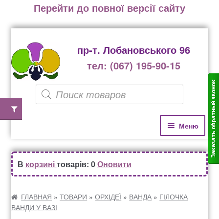
Перейти до повної версії сайту
пр-т. Лобановського 96
тел: (067) 195-90-15
P
r
o
П
П
Меню
е
е
d
р
р
u
Домівка
е
е
В
корзині
товарів: 0
Оновити
c
й
й
Каталог рослин
t
т
т
и
и
ГЛАВНАЯ
»
ТОВАРИ
»
ОРХІДЕЇ
»
ВАНДА
»
ГІЛОЧКА
s
ВАНДИ У ВАЗІ
д
д
Озеленення офісів, бізнес центрів, ресторанів
s