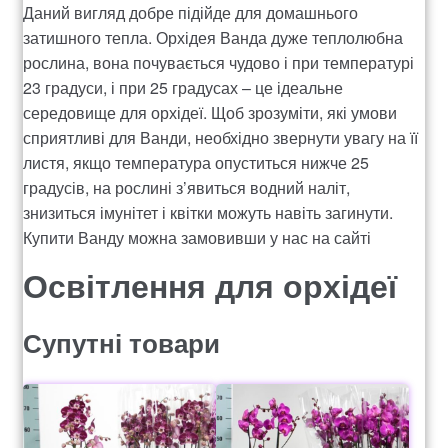
Даний вигляд добре підійде для домашнього
затишного тепла. Орхідея Ванда дуже теплолюбна
рослина, вона почувається чудово і при температурі
23 градуси, і при 25 градусах – це ідеальне
середовище для орхідеї. Щоб зрозуміти, які умови
сприятливі для Ванди, необхідно звернути увагу на її
листя, якщо температура опуститься нижче 25
градусів, на рослині з’явиться водний наліт,
знизиться імунітет і квітки можуть навіть загинути.
Купити Ванду можна замовивши у нас на сайті
Освітлення для орхідеї
Ванда
Супутні товари
Цей різновид орхідеї любить світло. Варто
розташувати квіти таким чином, щоб вони трошки
були в тіні, під час спекотного проміння сонця і під
час заходу або сходу сонця, щоб знаходилися на