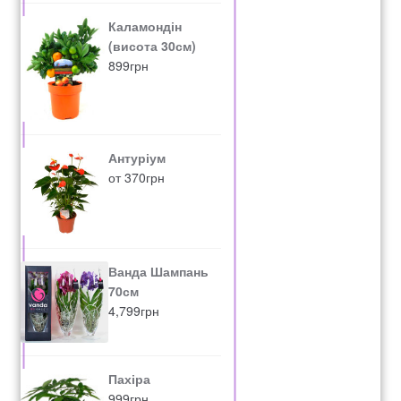
Каламондін
(висота 30см)
899
грн
Антуріум
от
370
грн
Ванда Шампань
70см
4,799
грн
Пахіра
999
грн