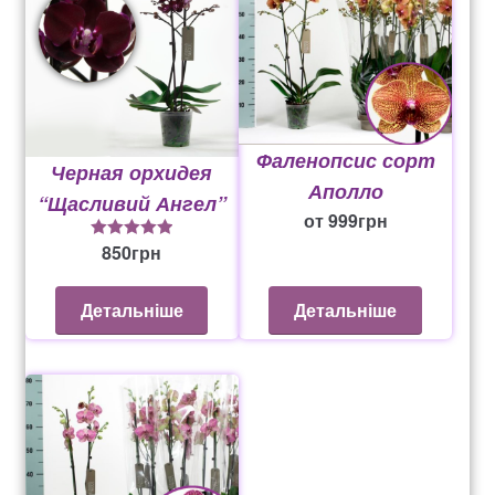
Фаленопсис сорт
Черная орхидея
Аполло
“Щасливий Ангел”
от
999
грн
850
грн
5
із 5
Детальніше
Детальніше