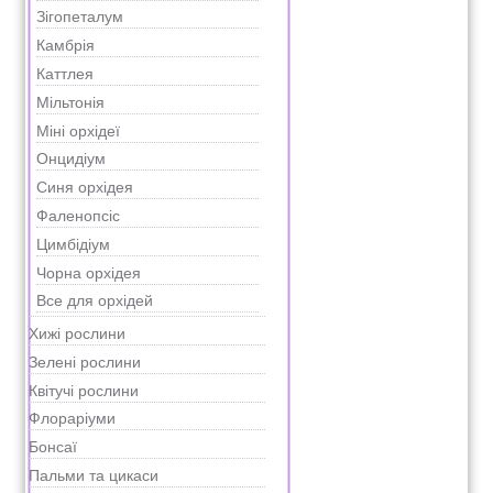
Зігопеталум
Камбрія
Каттлея
Мільтонія
Міні орхідеї
Онцидіум
Синя орхідея
Фаленопсіс
Цимбідіум
Чорна орхідея
Все для орхідей
Хижі рослини
Зелені рослини
Квітучі рослини
Флораріуми
Бонсаї
Пальми та цикаси