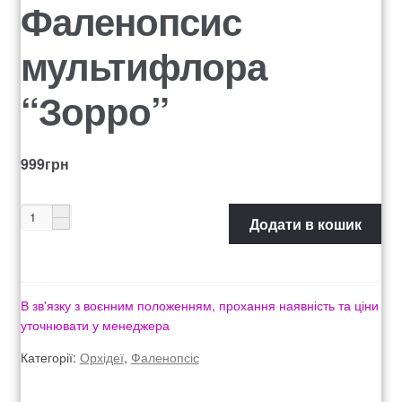
Фаленопсис
Оформление заказа
мультифлора
Рахунок 1060
“Зорро”
Рахунок 1606
Рахунок 2415
999
грн
рахунок 3545
Додати в кошик
рахунок 4180
рахунок 4500
В зв'язку з воєнним положенням, прохання наявність та ціни
уточнювати у менеджера
Рахунок 5200
Категорії:
Орхідеї
,
Фаленопсіс
рахунок 765