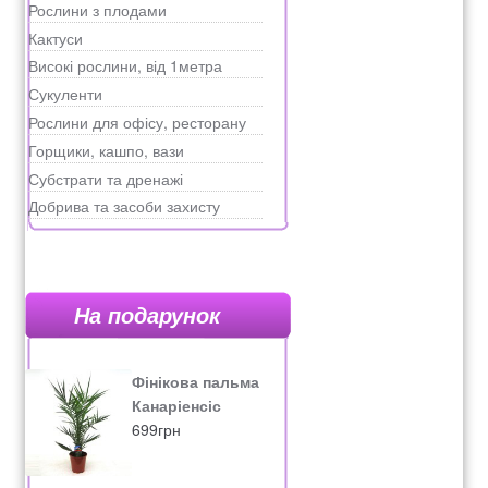
Рослини з плодами
Кактуси
Високі рослини, від 1метра
Сукуленти
Рослини для офісу, ресторану
Горщики, кашпо, вази
Субстрати та дренажі
Добрива та засоби захисту
На подарунок
Фінікова пальма
Канаріенсіс
699
грн