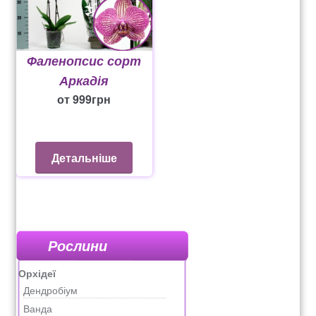
Фаленопсис сорт
Аркадія
от
999
грн
Детальніше
Рослини
Орхідеї
Дендробіум
Ванда