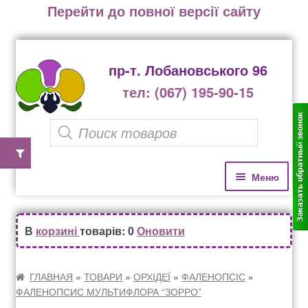
Перейти до повної версії сайту
пр-т. Лобановського 96
тел: (067) 195-90-15
P
r
o
П
П
Меню
е
е
d
р
р
u
Домівка
е
е
В
корзині
товарів: 0
Оновити
c
й
й
Каталог рослин
t
т
т
и
и
ГЛАВНАЯ
»
ТОВАРИ
»
ОРХІДЕЇ
»
ФАЛЕНОПСІС
»
s
ФАЛЕНОПСИС МУЛЬТИФЛОРА “ЗОРРО”
д
д
Озеленення офісів, бізнес центрів, ресторанів
s