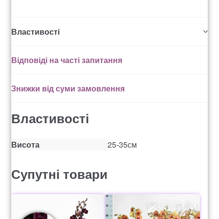
Рахунок 936
Властивості
счет 1650
Відповіді на часті запитання
счет 300
Знижки від суми замовлення
счет 3235
Властивості
счет 545
Висота
25-35см
счет 575
Супутні товари
ТОТАЛЬНИЙ РОЗПРОДАЖ