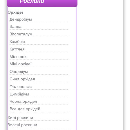
Рослини
Орхідеї
Дендробіум
Ванда
Зігопеталум
Камбрія
Каттлея
Мільтонія
Міні орхідеї
Онцидіум
Синя орхідея
Фаленопсіс
Цимбідіум
Чорна орхідея
Все для орхідей
Хижі рослини
Зелені рослини