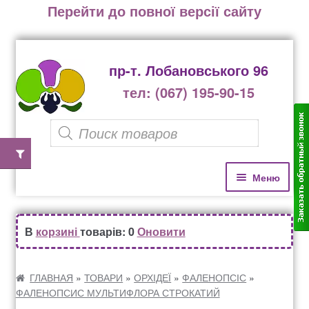
Перейти до повної версії сайту
пр-т. Лобановського 96
тел: (067) 195-90-15
P
r
o
П
П
Меню
е
е
d
р
р
u
Домівка
е
е
В
корзині
товарів: 0
Оновити
c
й
й
Каталог рослин
t
т
т
и
и
ГЛАВНАЯ
»
ТОВАРИ
»
ОРХІДЕЇ
»
ФАЛЕНОПСІС
»
s
ФАЛЕНОПСИС МУЛЬТИФЛОРА СТРОКАТИЙ
д
д
Озеленення офісів, бізнес центрів, ресторанів
s