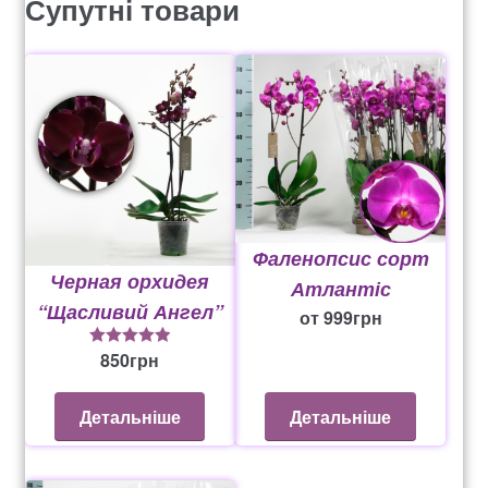
Супутні товари
Фаленопсис сорт
Черная орхидея
Атлантіс
“Щасливий Ангел”
от
999
грн
850
грн
5
із 5
Детальніше
Детальніше