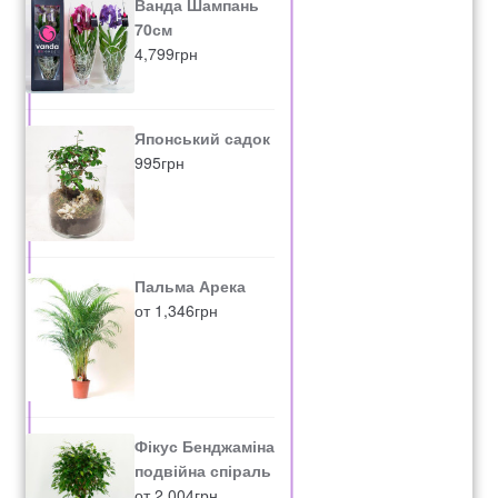
Ванда Шампань
70см
4,799
грн
Японський садок
995
грн
Пальма Арека
от
1,346
грн
Фікус Бенджаміна
подвійна спіраль
от
2,004
грн