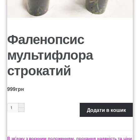
Оформление заказа
Рахунок 1060
Фаленопсис
Рахунок 1606
мультифлора
Рахунок 2415
строкатий
рахунок 3545
рахунок 4180
999
грн
рахунок 4500
Додати в кошик
Рахунок 5200
рахунок 765
В зв'язку з воєнним положенням, прохання наявність та ціни