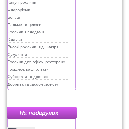
Квітучі рослини
Флораріуми
Бонсаї
Пальми та цикаси
Рослини з плодами
Кактуси
Високі рослини, від 1метра
Сукуленти
Рослини для офісу, ресторану
Горщики, кашпо, вази
Субстрати та дренажі
Добрива та засоби захисту
На подарунок