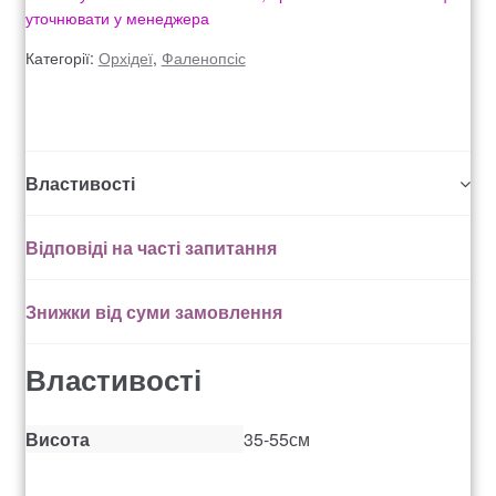
уточнювати у менеджера
Рахунок 936
Категорії:
Орхідеї
,
Фаленопсіс
счет 1650
счет 300
Властивості
счет 3235
Відповіді на часті запитання
счет 545
Знижки від суми замовлення
счет 575
Властивості
ТОТАЛЬНИЙ РОЗПРОДАЖ
Висота
35-55см