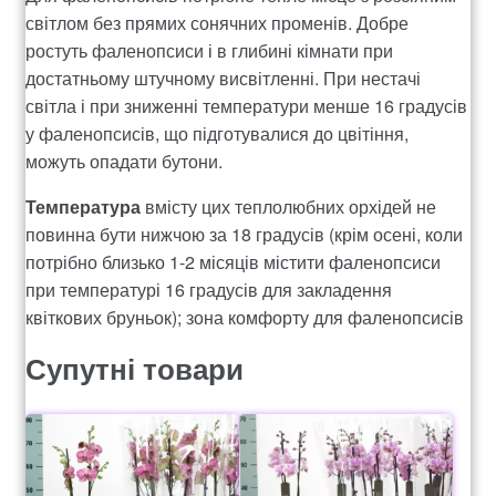
світлом без прямих сонячних променів. Добре
ростуть фаленопсиси і в глибині кімнати при
достатньому штучному висвітленні. При нестачі
світла і при зниженні температури менше 16 градусів
у фаленопсисів, що підготувалися до цвітіння,
можуть опадати бутони.
Температура
вмісту цих теплолюбних орхідей не
повинна бути нижчою за 18 градусів (крім осені, коли
потрібно близько 1-2 місяців містити фаленопсиси
при температурі 16 градусів для закладення
квіткових бруньок); зона комфорту для фаленопсисів
знаходиться в межах 22-24 градуси. Полив має бути
Супутні товари
дуже помірним цілий рік, особливо взимку. Субстрат
не повинен сильно пересихати, але перед черговим
поливом дайте йому трохи підсохнути – корінням
фаленопсисів, крім води, потрібне повітря.