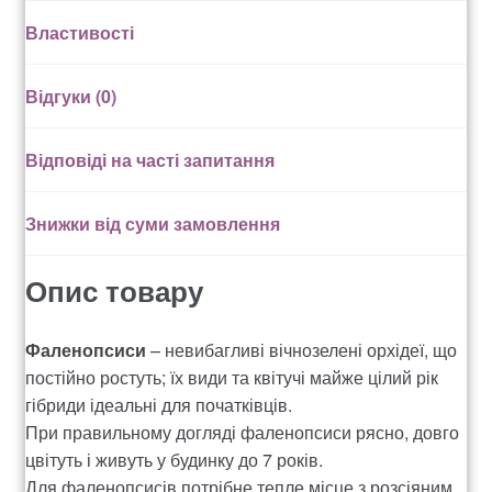
Властивості
Рахунок 936
Відгуки (0)
счет 1650
счет 300
Відповіді на часті запитання
счет 3235
Знижки від суми замовлення
счет 545
Опис товару
счет 575
Фаленопсиси
– невибагливі вічнозелені орхідеї, що
постійно ростуть; їх види та квітучі майже цілий рік
ТОТАЛЬНИЙ РОЗПРОДАЖ
гібриди ідеальні для початківців.
При правильному догляді фаленопсиси рясно, довго
цвітуть і живуть у будинку до 7 років.
Для фаленопсисів потрібне тепле місце з розсіяним