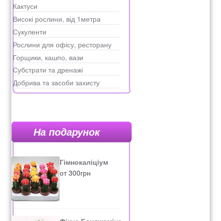
Кактуси
Високі рослини, від 1метра
Сукуленти
Рослини для офісу, ресторану
Горщики, кашпо, вази
Субстрати та дренажі
Добрива та засоби захисту
На подарунок
Гімнокаліціум
от
300
грн
Фікус Бенджаміна