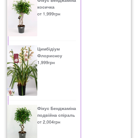
косичка
от
1,999
грн
Цимбідіум
Флорисноу
1,999
грн
Фікус Бенджаміна
подвійна спіраль
от
2,004
грн