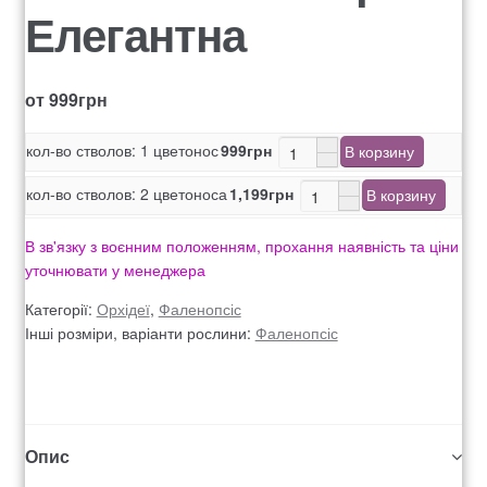
Оформление заказа
Елегантна
Рахунок 1060
от
999
грн
Рахунок 1606
кол-во стволов: 1 цветонос
999
грн
В корзину
Рахунок 2415
кол-во стволов: 2 цветоноса
1,199
грн
В корзину
рахунок 3545
В зв'язку з воєнним положенням, прохання наявність та ціни
уточнювати у менеджера
рахунок 4180
Категорії:
Орхідеї
,
Фаленопсіс
Інші розміри, варіанти рослини:
Фаленопсіс
рахунок 4500
Рахунок 5200
Опис
рахунок 765