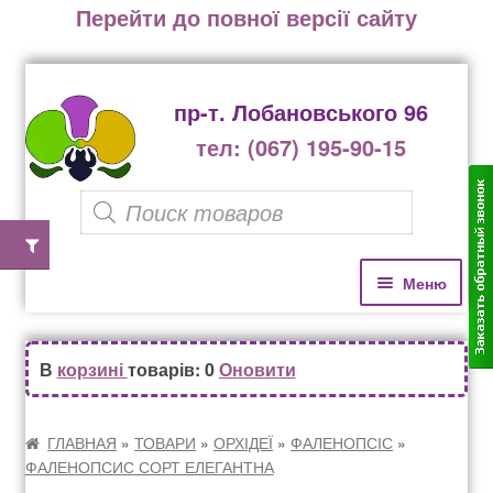
Перейти до повної версії сайту
пр-т. Лобановського 96
тел: (067) 195-90-15
P
r
o
П
П
Меню
е
е
d
р
р
u
Домівка
е
е
В
корзині
товарів: 0
Оновити
c
й
й
Каталог рослин
t
т
т
и
и
ГЛАВНАЯ
»
ТОВАРИ
»
ОРХІДЕЇ
»
ФАЛЕНОПСІС
»
s
ФАЛЕНОПСИС СОРТ ЕЛЕГАНТНА
д
д
Озеленення офісів, бізнес центрів, ресторанів
s