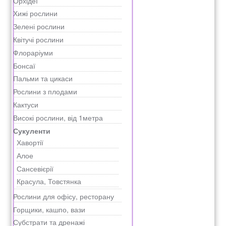
Орхідеї
Хижі рослини
Зелені рослини
Квітучі рослини
Флораріуми
Бонсаї
Пальми та цикаси
Рослини з плодами
Кактуси
Високі рослини, від 1метра
Сукуленти
Хавортії
Алое
Сансевієрії
Красула, Товстянка
Рослини для офісу, ресторану
Горщики, кашпо, вази
Субстрати та дренажі