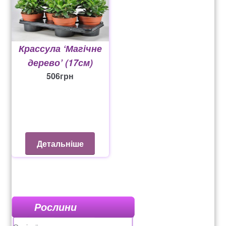
цвітуть взимку.
Крассула ‘Магічне
дерево’ (17см)
506
грн
Детальніше
Рослини