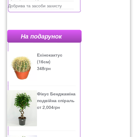
Добрива та засоби захисту
На подарунок
Ехінокактус
(16см)
348
грн
Фікус Бенджаміна
подвійна спіраль
от
2,004
грн