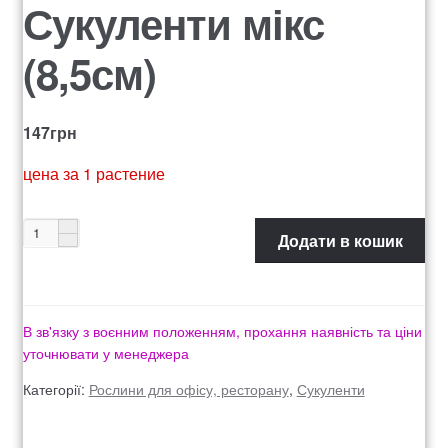
Сукуленти мікс
Оформление заказа
(8,5см)
Рахунок 1060
Рахунок 1606
147
грн
Рахунок 2415
цена за 1 растение
рахунок 3545
Додати в кошик
рахунок 4180
рахунок 4500
В зв'язку з воєнним положенням, прохання наявність та ціни
уточнювати у менеджера
Рахунок 5200
Категорії:
Рослини для офісу, ресторану
,
Сукуленти
рахунок 765