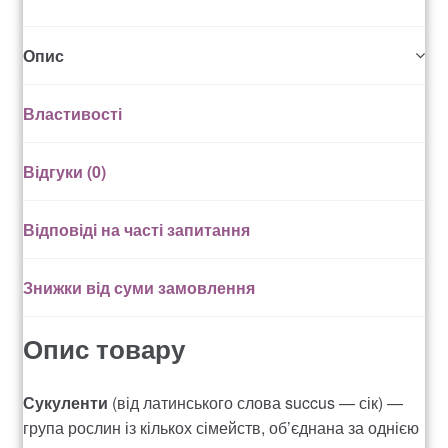
Рахунок 936
Опис
счет 1650
Властивості
счет 300
Відгуки (0)
счет 3235
Відповіді на часті запитання
счет 545
Знижки від суми замовлення
счет 575
Опис товару
ТОТАЛЬНИЙ РОЗПРОДАЖ
Сукуленти
(від латинського слова succus — сік) —
група рослин із кількох сімейств, об’єднана за однією