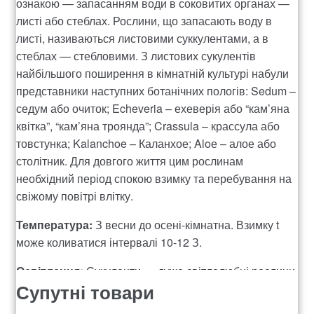
ознакою — запасанням води в соковитих органах —
листі або стеблах. Рослини, що запасають воду в
листі, називаються листовими суккулентами, а в
стеблах — стебловими. З листових сукулентів
найбільшого поширення в кімнатній культурі набули
представники наступних ботанічних пологів: Sedum –
седум або очиток; Echeveria – ехеверія або “кам’яна
квітка”, “кам’яна троянда”; Crassula – крассула або
товстунка; Kalanchoe – Каланхое; Aloе – алое або
столітник. Для довгого життя цим рослинам
необхідний період спокою взимку та перебування на
свіжому повітрі влітку.
Температура:
З весни до осені-кімнатна. Взимку t
може коливатися інтервалі 10-12 З.
Освітлення:
Сукуленти — дуже світлолюбні рослини.
Супутні товари
Чим більше світла Ви їм даватимете — тим краще.
Сукуленти розміщують на прямому сонячному світлі.