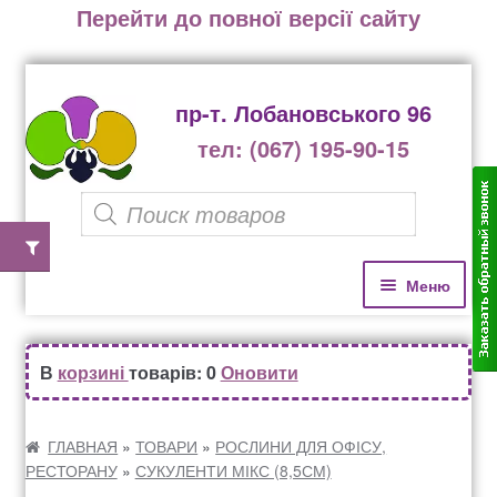
Перейти до повної версії сайту
пр-т. Лобановського 96
тел: (067) 195-90-15
P
r
o
П
П
Меню
е
е
d
р
р
u
Домівка
е
е
В
корзині
товарів: 0
Оновити
c
й
й
Каталог рослин
t
т
т
и
и
ГЛАВНАЯ
»
ТОВАРИ
»
РОСЛИНИ ДЛЯ ОФІСУ,
s
РЕСТОРАНУ
»
СУКУЛЕНТИ МІКС (8,5СМ)
д
д
Озеленення офісів, бізнес центрів, ресторанів
s