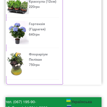
Крассула (12см)
220
грн
Гортензія
(Гідрагея)
640
грн
Флораріум
Пелікан
750
грн
тел. (067) 195-90-
Українська