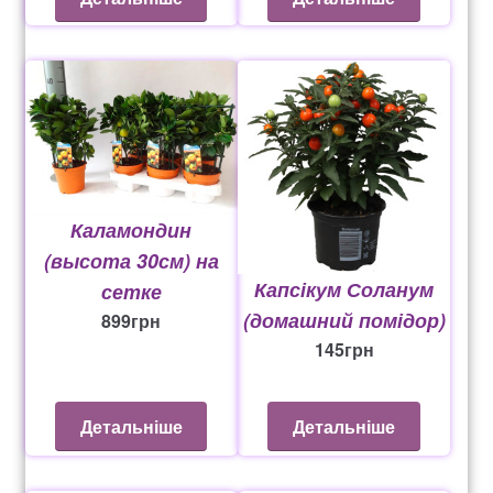
Каламондин
(высота 30см) на
Капсікум Соланум
сетке
(домашний помідор)
899
грн
145
грн
Детальніше
Детальніше