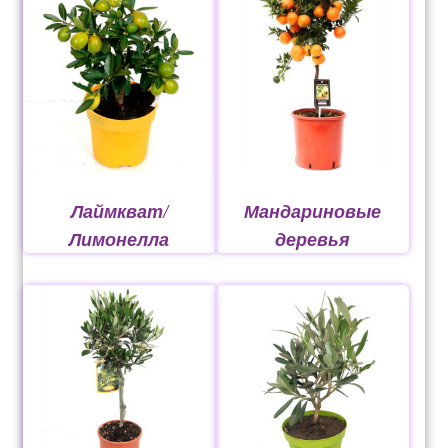
рахунок 765
Рахунок 936
счет 1650
счет 300
Лаймкват/
Мандариновые
счет 3235
Лимонелла
деревья
счет 545
счет 575
ТОТАЛЬНИЙ РОЗПРОДАЖ