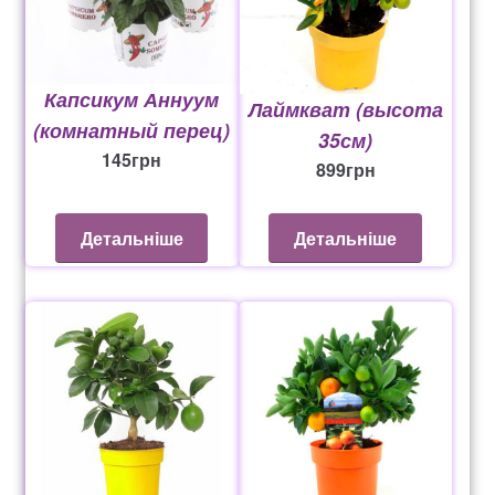
Капсикум Аннуум
Лаймкват (высота
(комнатный перец)
35см)
145
грн
899
грн
Детальніше
Детальніше