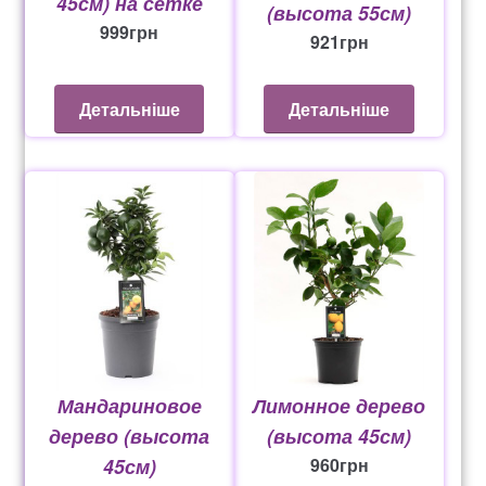
45см) на сетке
(высота 55см)
999
грн
921
грн
Детальніше
Детальніше
Мандариновое
Лимонное дерево
дерево (высота
(высота 45см)
45см)
960
грн