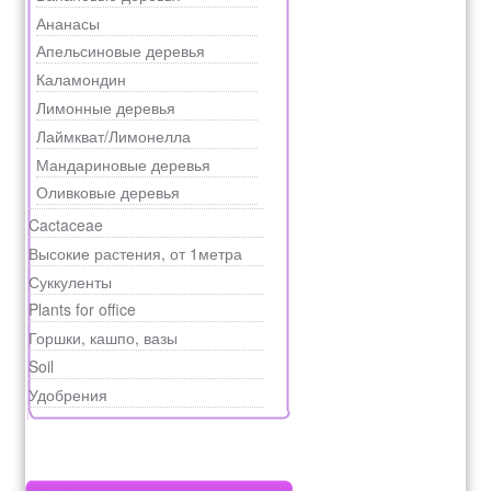
Ананасы
Апельсиновые деревья
Каламондин
Лимонные деревья
Лаймкват/Лимонелла
Мандариновые деревья
Оливковые деревья
Cactaceae
Высокие растения, от 1метра
Суккуленты
Plants for office
Горшки, кашпо, вазы
Soil
Удобрения