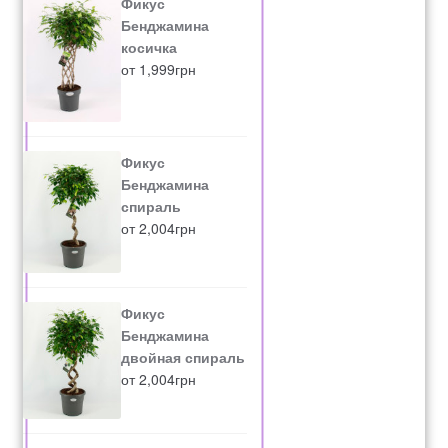
Фикус
Бенджамина
косичка
от
1,999
грн
Фикус
Бенджамина
спираль
от
2,004
грн
Фикус
Бенджамина
двойная спираль
от
2,004
грн