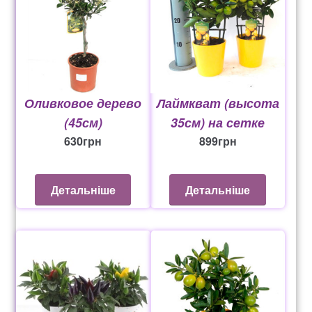
Оливковое дерево
Лаймкват (высота
(45см)
35см) на сетке
630
грн
899
грн
Детальніше
Детальніше