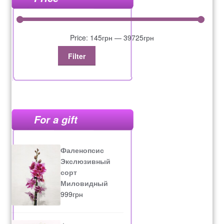
Price:
145грн
—
39725грн
Filter
For a gift
Фаленопсис
Экслюзивный
сорт
Миловидный
999
грн