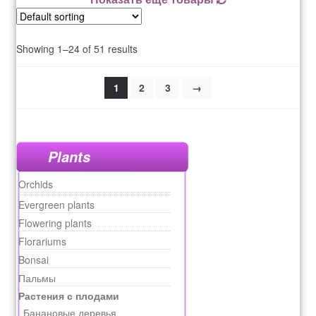
Showing 1–24 of 51 results
1
2
3
→
Plants
Orchids
Evergreen plants
Flowering plants
Florariums
Bonsai
Пальмы
Растения с плодами
Банановые деревья