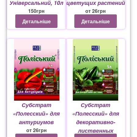
Універсальний, 10л
цветущих растений
150
грн
от
26
грн
Детальніше
Детальніше
Субстрат
Субстрат
«Полесский» для
«Полесский» для
антуриумов
декоративно-
от
26
грн
лиственных