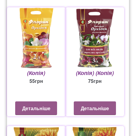
рахунок 765
Рахунок 936
счет 1650
счет 300
счет 3235
(Копія)
(Копія) (Копія)
55
грн
75
грн
счет 545
счет 575
Детальніше
Детальніше
ТОТАЛЬНИЙ РОЗПРОДАЖ