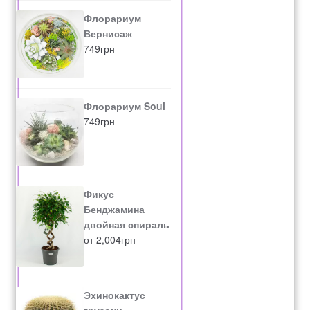
Флорариум
Вернисаж
749
грн
Флорариум Soul
749
грн
Фикус
Бенджамина
двойная спираль
от
2,004
грн
Эхинокактус