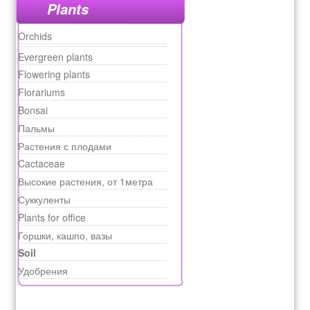
Plants
Orchids
Evergreen plants
Flowering plants
Florariums
Bonsai
Пальмы
Растения с плодами
Cactaceae
Высокие растения, от 1метра
Суккуленты
Plants for office
Горшки, кашпо, вазы
Soil
Удобрения