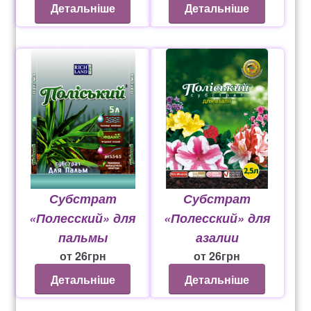
от
26
грн
Детальніше
Детальніше
Субстрат
Субстрат
«Полесский» для
«Полесский» для
пальмы
азалии
от
26
грн
от
26
грн
Детальніше
Детальніше