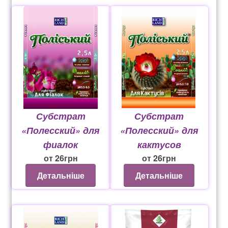
Субстрат
Субстрат
«Полесский» для
«Полесский» для
фиалок
кактусов
от
26
грн
от
26
грн
Детальніше
Детальніше