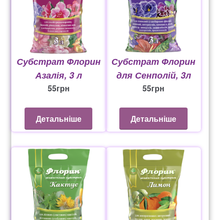
Субстрат Флорин
Субстрат Флорин
Азалія, 3 л
для Сенполій, 3л
55
грн
55
грн
Детальніше
Детальніше