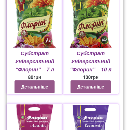
Субстрат
Субстрат
Універсальний
Універсальний
“Флорин” – 7 л
“Флорин” – 10 л
80
грн
130
грн
Детальніше
Детальніше