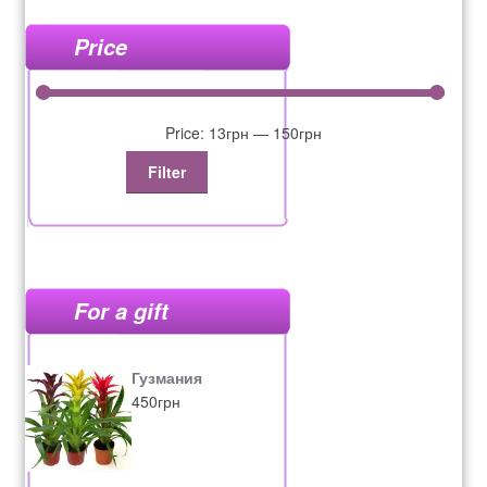
Price
Price:
13грн
—
150грн
Filter
For a gift
Гузмания
450
грн