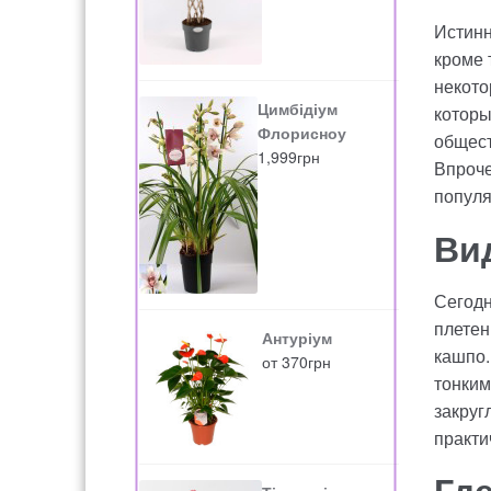
Истинн
кроме 
некото
Цимбідіум
которы
Флорисноу
общест
1,999
грн
Впроче
популя
Ви
Сегодн
плетен
Антуріум
кашпо.
от
370
грн
тонким
закруг
практи
Гд