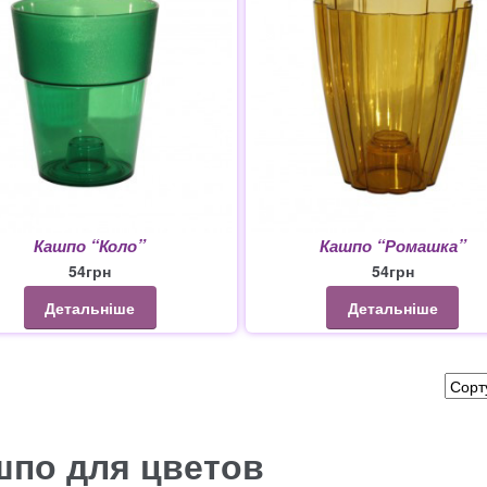
Кашпо “Коло”
Кашпо “Ромашка”
54
грн
54
грн
Детальніше
Детальніше
шпо для цветов