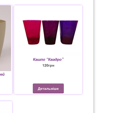
1650
Кашпо “Квадро”
120
грн
дей
Детальніше