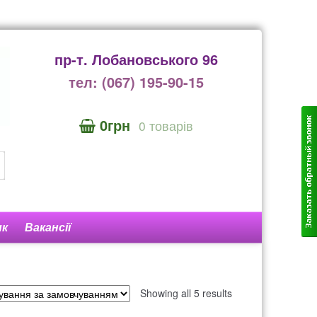
пр-т. Лобановського 96
тел: (067) 195-90-15
0грн
0 товарів
ик
Вакансії
нтакти
525
Showing all 5 results
унок 1606