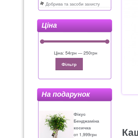
Добрива та засоби захисту
Ціна
Ціна:
54грн
—
250грн
Фільтр
На подарунок
Фікус
Бенджаміна
косичка
Ка
от
1,999
грн