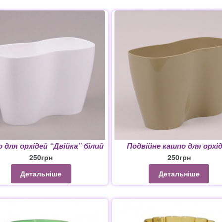
0
рахунок 4500
Рахунок 5200
рахунок 765
Рахунок 936
счет 
АЛЬНИЙ РОЗПРОДАЖ
 для орхідей “Двійка” білий
Подвійне кашпо для орхі
250
грн
250
грн
Детальніше
Детальніше