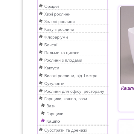
н
к
e
Орхідеї
Рахунок 2415
рахунок 3545
рахунок 418
а
о
a
Хижі рослини
в
н
r
Зелені рослини
і
т
c
счет 300
счет 3235
счет 545
счет 575
ТОТ
Квітучі рослини
г
е
h
Флораріуми
а
н
Бонсаї
ц
т
Пальми та цикаси
і
у
Рослини з плодами
ї
Кактуси
Високі рослини, від 1метра
Сукуленти
Кашпо
Рослини для офісу, ресторану
Горщики, кашпо, вази
Вази
Горщики
Кашпо
Субстрати та дренажі