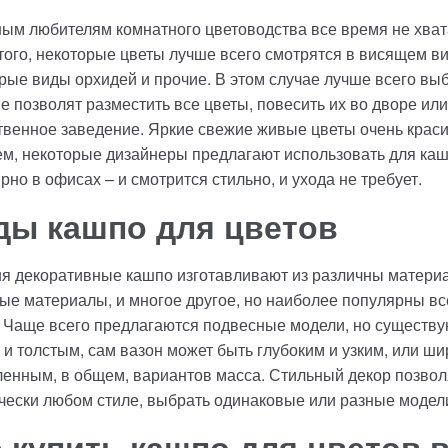
ым любителям комнатного цветоводства все время не хвата
того, некоторые цветы лучше всего смотрятся в висящем ви
рые виды орхидей и прочие. В этом случае лучше всего вы
е позволят разместить все цветы, повесить их во дворе ил
венное заведение. Яркие свежие живые цветы очень краси
м, некоторые дизайнеры предлагают использовать для каш
рно в офисах – и смотрится стильно, и ухода не требует.
ды кашпо для цветов
я декоративные кашпо изготавливают из различны материал
ые материалы, и многое другое, но наиболее популярны в
 Чаще всего предлагаются подвесные модели, но существу
 и толстым, сам вазон может быть глубоким и узким, или ш
ленным, в общем, вариантов масса. Стильный декор позвол
чески любом стиле, выбрать одинаковые или разные модел
е купить кашпо для цветов 