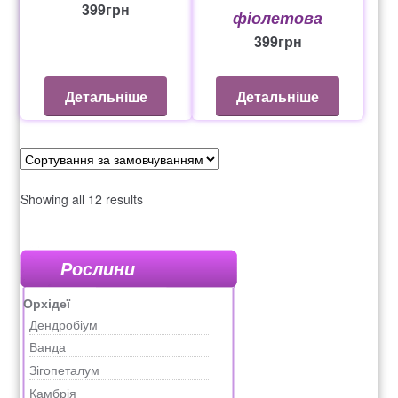
399
грн
фіолетова
399
грн
Детальніше
Детальніше
Showing all 12 results
Рослини
Орхідеї
Дендробіум
Ванда
Зігопеталум
Камбрія