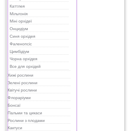
Каттлея
Мільтонія
Міні орхідеї
Онцидіум
Синя орхідея
Фаленопсіс
Цимбідіум
Чорна орхідея
Все для орхідей
Хижі рослини
Зелені рослини
Квітучі рослини
Флораріуми
Бонсаї
Пальми та цикаси
Рослини з плодами
Кактуси