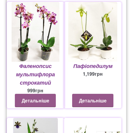
Оформление заказа
Рахунок 1060
Рахунок 1606
Рахунок 2415
Фаленопсис
Пафіопедилум
рахунок 3545
мультифлора
1,199
грн
рахунок 4180
строкатий
999
грн
рахунок 4500
Детальніше
Детальніше
Рахунок 5200
рахунок 765