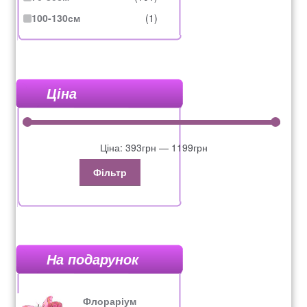
100-130см
(1)
Ціна
Ціна:
393грн
—
1199грн
Фільтр
На подарунок
Флораріум