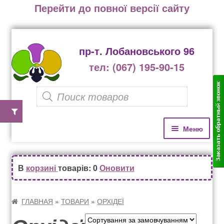
Перейти до повної версії сайту
пр-т. Лобановського 96
тел: (067) 195-90-15
P
r
o
П
П
Меню
е
е
d
р
р
u
Домівка
е
е
В
корзині
товарів: 0
Оновити
c
й
й
Каталог рослин
t
т
т
и
и
ГЛАВНАЯ
»
ТОВАРИ
»
ОРХІДЕЇ
s
д
д
Озеленення офісів, бізнес центрів, ресторанів
s