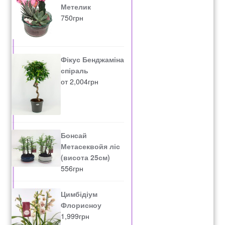
Метелик
750
грн
Фікус Бенджаміна
спіраль
от
2,004
грн
Бонсай
Метасеквойя ліс
(висота 25см)
556
грн
Цимбідіум
Флорисноу
1,999
грн