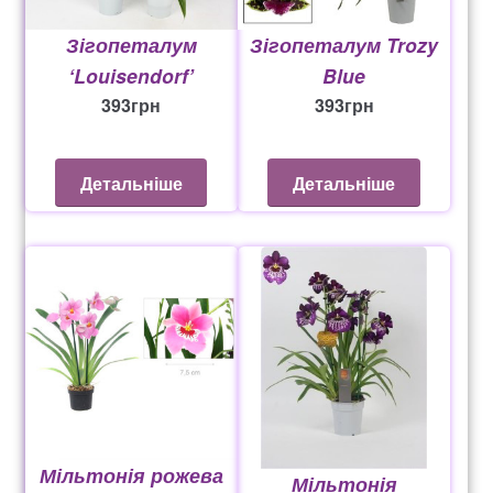
Зігопеталум
Зігопеталум Trozy
‘Louisendorf’
Blue
393
грн
393
грн
Детальніше
Детальніше
Мільтонія рожева
Мільтонія