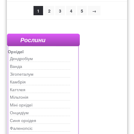
1
2
3
4
5
→
Рослини
Орхідеї
Дендробіум
Ванда
Зігопеталум
Камбрія
Каттлея
Мільтонія
Міні орхідеї
Онцидіум
Синя орхідея
Фаленопсіс