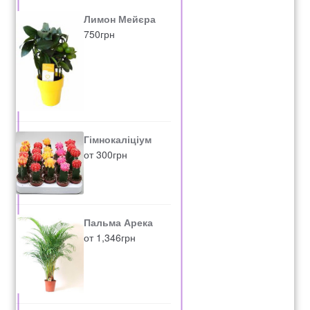
Лимон Мейєра
750
грн
Гімнокаліціум
от
300
грн
Пальма Арека
от
1,346
грн