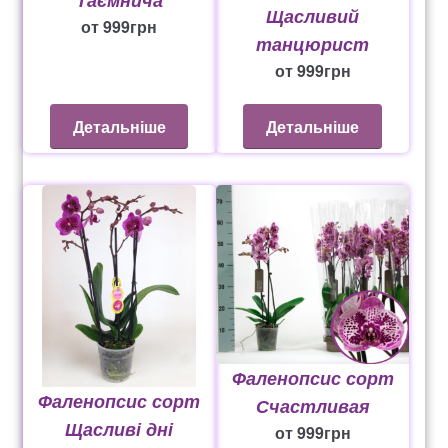
Щасливий
от
999
грн
танцюрист
от
999
грн
Детальніше
Детальніше
Фаленопсис сорт
Фаленопсис сорт
Счастливая
Щасливі дні
от
999
грн