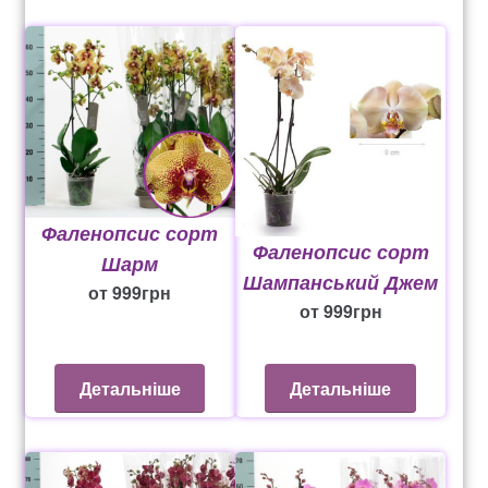
Рахунок 936
счет 1650
счет 300
счет 3235
Фаленопсис сорт
Фаленопсис сорт
Шарм
счет 545
Шампанський Джем
от
999
грн
от
999
грн
счет 575
Детальніше
Детальніше
ТОТАЛЬНИЙ РОЗПРОДАЖ