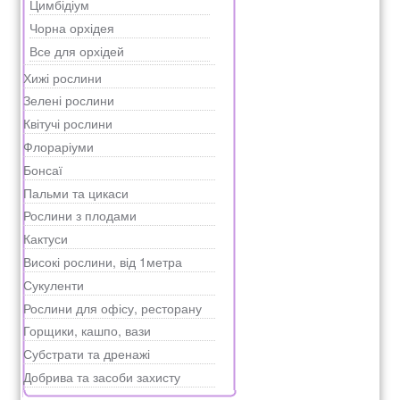
Цимбідіум
Чорна орхідея
Все для орхідей
Хижі рослини
Зелені рослини
Квітучі рослини
Флораріуми
Бонсаї
Пальми та цикаси
Рослини з плодами
Кактуси
Високі рослини, від 1метра
Сукуленти
Рослини для офісу, ресторану
Горщики, кашпо, вази
Субстрати та дренажі
Добрива та засоби захисту