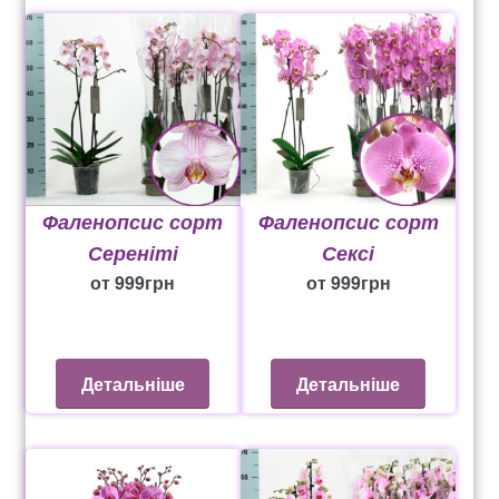
Фаленопсис сорт
Фаленопсис сорт
Сексі
Сереніті
от
999
грн
от
999
грн
Детальніше
Детальніше