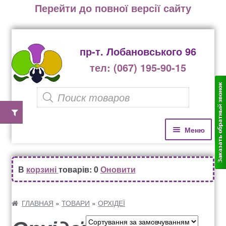
Перейти до повної версії сайту
пр-т. Лобановського 96
тел: (067) 195-90-15
P
r
o
П
П
Меню
е
е
d
р
р
u
Домівка
е
е
В
корзині
товарів: 0
Оновити
c
й
й
Каталог рослин
t
т
т
и
и
ГЛАВНАЯ
»
ТОВАРИ
»
ОРХІДЕЇ
s
д
д
Озеленення офісів, бізнес центрів, ресторанів
s