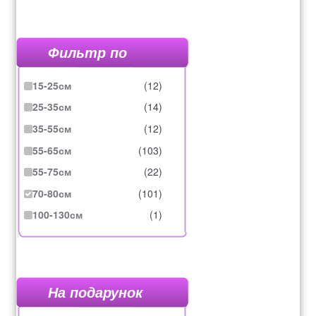
Фильтр по
15-25см
(12)
25-35см
(14)
35-55см
(12)
55-65см
(103)
55-75см
(22)
70-80см
(101)
100-130см
(1)
На подарунок