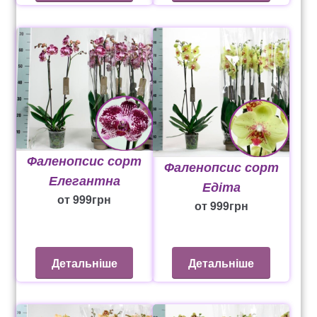
Фаленопсис сорт
Фаленопсис сорт
Елегантна
Едіта
от
999
грн
от
999
грн
Детальніше
Детальніше