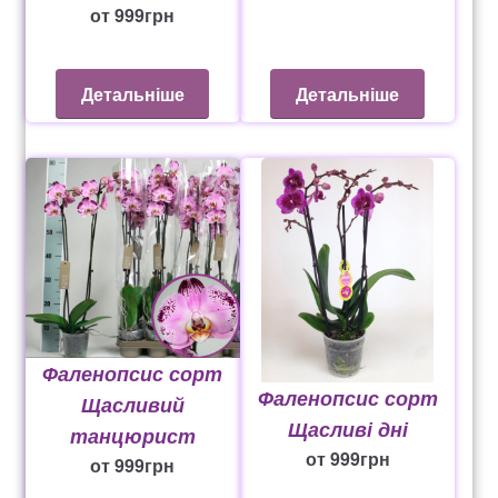
от
999
грн
Детальніше
Детальніше
Фаленопсис сорт
Фаленопсис сорт
Щасливий
Щасливі дні
танцюрист
от
999
грн
от
999
грн