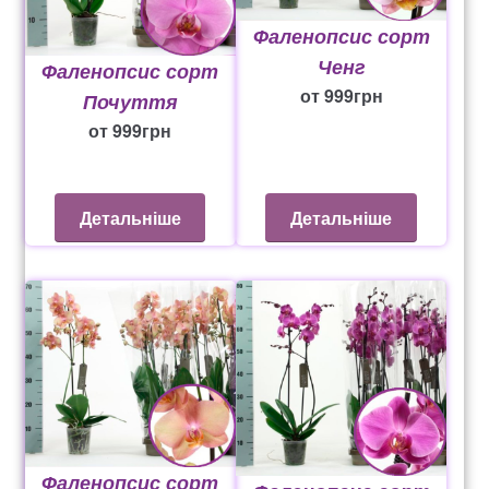
Фаленопсис сорт
Ченг
Фаленопсис сорт
от
999
грн
Почуття
от
999
грн
Детальніше
Детальніше
Фаленопсис сорт