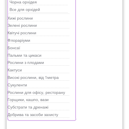
Чорна орхідея
Все для орхідей
Хижі рослини
Зелені рослини
Квітучі рослини
Флораріуми
Бонсаї
Пальми та цикаси
Рослини з плодами
Кактуси
Високі рослини, від 1метра
Сукуленти
Рослини для офісу, ресторану
Горщики, кашпо, вази
Субстрати та дренажі
Добрива та засоби захисту