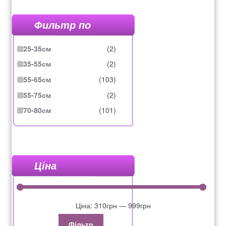
Фильтр по
25-35см
(2)
35-55см
(2)
55-65см
(103)
55-75см
(2)
70-80см
(101)
Ціна
Ціна:
310грн
—
999грн
Фільтр