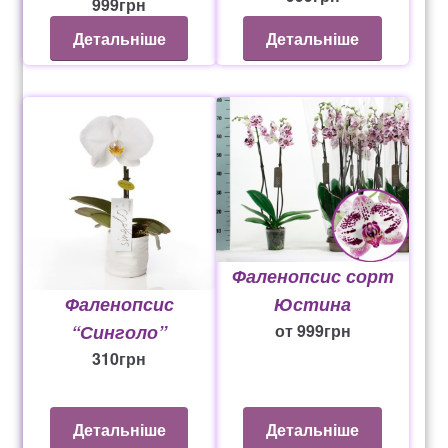
999
грн
Детальніше
Детальніше
Рахунок 936
счет 1650
счет 300
счет 3235
счет 545
Фаленопсис сорт
Фаленопсис
Юстина
счет 575
“Синголо”
от
999
грн
ТОТАЛЬНИЙ РОЗПРОДАЖ
310
грн
Детальніше
Детальніше