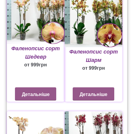
Фаленопсис сорт
Фаленопсис сорт
Шедевр
Шарм
от
999
грн
от
999
грн
Детальніше
Детальніше