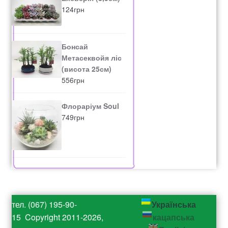
124
грн
Бонсай
Метасеквойя ліс
(висота 25см)
556
грн
Флораріум Soul
749
грн
тел. (067) 195-90-
Українська
15 Copyright 2011-2026,
кацапська