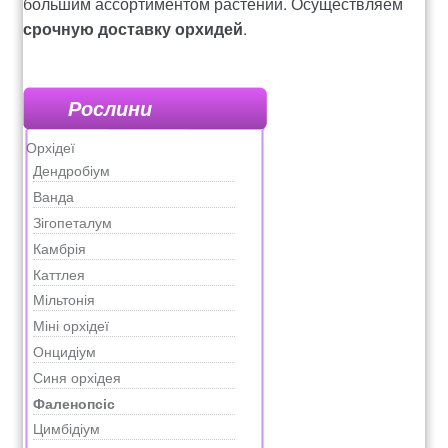
большим ассортиментом растений. Осуществляем
срочную доставку орхидей
.
Рослини
Орхідеї
Дендробіум
Ванда
Зігопеталум
Камбрія
Каттлея
Мільтонія
Міні орхідеї
Онцидіум
Синя орхідея
Фаленопсіс
Цимбідіум