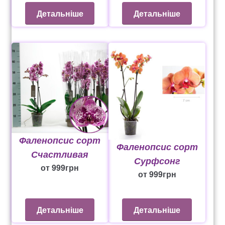
Детальніше
Детальніше
Фаленопсис сорт
Фаленопсис сорт
Счастливая
Сурфсонг
от
999
грн
от
999
грн
Детальніше
Детальніше