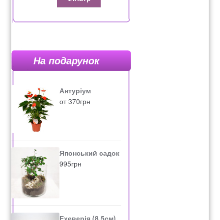
На подарунок
Антуріум
от
370
грн
Японський садок
995
грн
Ехеверія (8,5см)