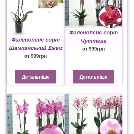
Фаленопсис сорт
Фаленопсис сорт
Чуттєва
Шампанський Джем
от
999
грн
от
999
грн
Детальніше
Детальніше