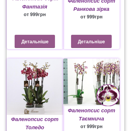
Фаленопсис сорт
Фантазія
Ранкова зірка
от
999
грн
от
999
грн
Детальніше
Детальніше
Фаленопсис сорт
Таємнича
Фаленопсис сорт
от
999
грн
Толедо