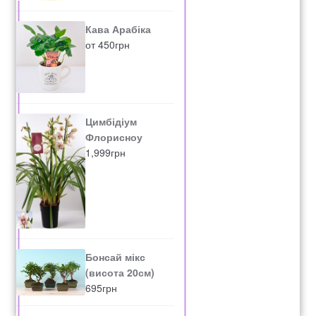
Кава Арабіка
от
450
грн
Цимбідіум
Флорисноу
1,999
грн
Бонсай мікс
(висота 20см)
695
грн