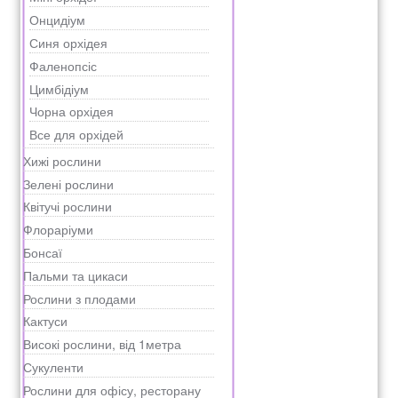
Онцидіум
Синя орхідея
Фаленопсіс
Цимбідіум
Чорна орхідея
Все для орхідей
Хижі рослини
Зелені рослини
Квітучі рослини
Флораріуми
Бонсаї
Пальми та цикаси
Рослини з плодами
Кактуси
Високі рослини, від 1метра
Сукуленти
Рослини для офісу, ресторану