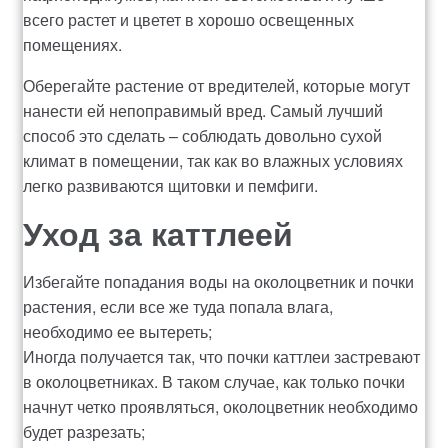
всего растет и цветет в хорошо освещенных
Рахунок 936
помещениях.
Оберегайте растение от вредителей, которые могут
счет 1650
нанести ей непоправимый вред. Самый лучший
способ это сделать – соблюдать довольно сухой
счет 300
климат в помещении, так как во влажных условиях
легко развиваются щитовки и пемфиги.
счет 3235
Уход за каттлеей
счет 545
Избегайте попадания воды на околоцветник и почки
счет 575
растения, если все же туда попала влага,
необходимо ее вытереть;
Иногда получается так, что почки каттлеи застревают
ТОТАЛЬНИЙ РОЗПРОДАЖ
в околоцветниках. В таком случае, как только почки
начнут четко проявляться, околоцветник необходимо
будет разрезать;