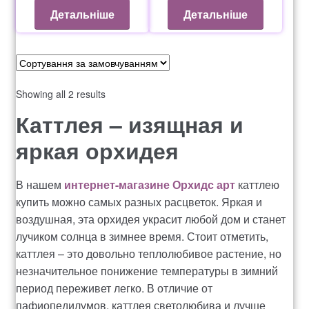
Оформление заказа
Детальніше
Детальніше
Рахунок 1060
Рахунок 1606
Showing all 2 results
Рахунок 2415
Каттлея – изящная и
яркая орхидея
рахунок 3545
В нашем
интернет-магазине Орхидс арт
каттлею
рахунок 4180
купить можно самых разных расцветок. Яркая и
воздушная, эта орхидея украсит любой дом и станет
рахунок 4500
лучиком солнца в зимнее время. Стоит отметить,
каттлея – это довольно теплолюбивое растение, но
Рахунок 5200
незначительное понижение температуры в зимний
период переживет легко. В отличие от
рахунок 765
пафиопедилумов, каттлея светолюбива и лучше