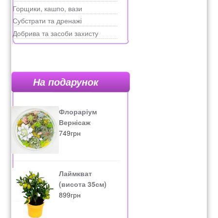
Горщики, кашпо, вази
Субстрати та дренажі
Добрива та засоби захисту
На подарунок
Флораріум
Вернісаж
749
грн
Лаймкват
(висота 35см)
899
грн