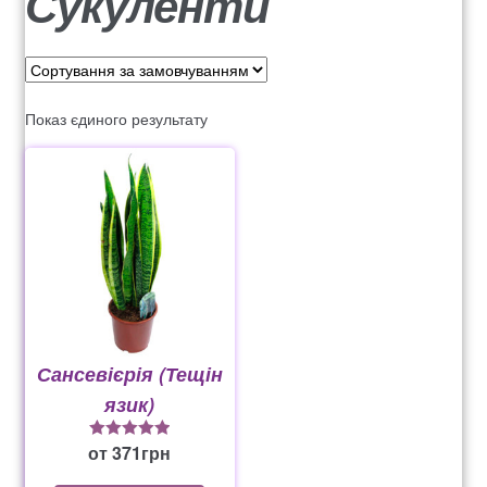
Сукуленти
о
о
e
н
к
Оплата
а
о
a
в
н
Доставка квітів
r
і
т
Показ єдиного результату
c
г
е
Контакти
h
а
н
ц
т
525
і
у
ї
Вакансії
ДОГОВІР ПУБЛІЧНОЇ ОФЕРТИ
Сансевієрія (Тещін
Корзина
язик)
Мой аккаунт
от
371
грн
5
із 5