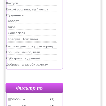
Кактуси
Рахунок 936
Високі рослини, від 1метра
Сукуленти
Хавортії
счет 1650
Алое
Сансевієрії
счет 300
Красула, Товстянка
Рослини для офісу, ресторану
счет 3235
Горщики, кашпо, вази
Субстрати та дренажі
счет 545
Добрива та засоби захисту
счет 575
ТОТАЛЬНИЙ РОЗПРОДАЖ
Фильтр по
50-55 см
(1)