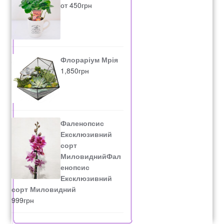
от
450
грн
Флораріум Мрія
1,850
грн
Фаленопсис
Ексклюзивний
сорт
МиловиднийФал
енопсис
Ексклюзивний
сорт Миловидний
999
грн