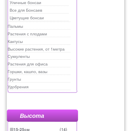
Уличные бонсаи
Все для Бонсаев
Цветущие бонсаи
Пальмы
Растения с плодами
Кактусы
Высокие растения, от 1метра
Суккуленты
Растения для офиса
Горшки, кашпо, вазы
Грунты
Удобрения
Высота
15-25см
(14)