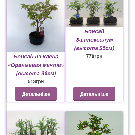
Бонсай
Зантоксилум
(высота 25см)
Бонсай из Клена
770
грн
«Оранжевая мечта»
(высота 30см)
513
грн
Детальніше
Детальніше