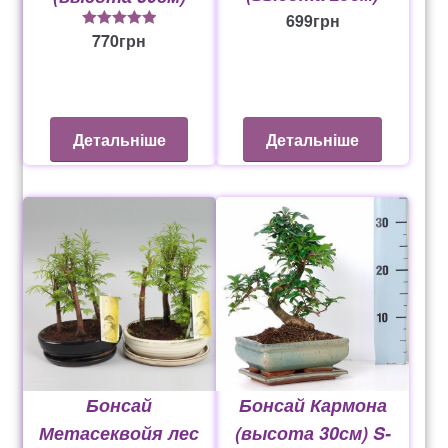
699
грн
770
грн
5
из 5
Детальніше
Детальніше
Бонсай
Бонсай Кармона
Метасеквойя лес
(высота 30см) S-