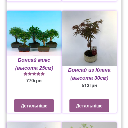
Бонсай микс
(высота 25см)
Бонсай из Клена
(высота 30см)
770
грн
5
из 5
513
грн
Детальніше
Детальніше