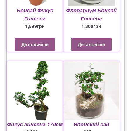
рахунок 765
Бонсай Фикус
Флорариум Бонсай
Гинсенг
Гинсенг
Рахунок 936
1,599
грн
1,300
грн
счет 1650
Детальніше
Детальніше
счет 300
счет 3235
счет 545
счет 575
ТОТАЛЬНИЙ РОЗПРОДАЖ
Фикус гинсенг 170см
Японский сад