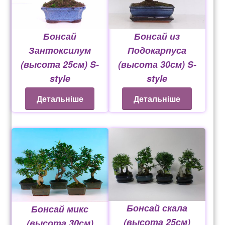
Бонсай
Бонсай из
Зантоксилум
Подокарпуса
(высота 25см) S-
(высота 30см) S-
style
style
770
грн
592
грн
Детальніше
Детальніше
Бонсай скала
Бонсай микс
(высота 25см)
(высота 30см)