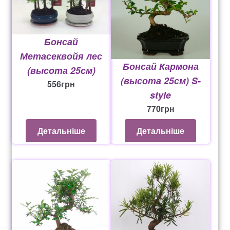
Бонсай
Метасеквойя лес
Бонсай Кармона
(высота 25см)
(высота 25см) S-
556
грн
style
770
грн
Детальніше
Детальніше