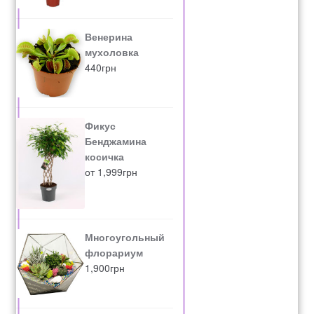
Венерина
мухоловка
440
грн
Фикус
Бенджамина
косичка
от
1,999
грн
Многоугольный
флорариум
1,900
грн