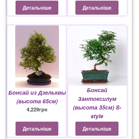
Детальніше
Детальніше
Бонсай
Бонсай из Дзельквы
Зантоксилум
(высота 65см)
(высота 35см) S-
4,229
грн
style
863
грн
Детальніше
Детальніше