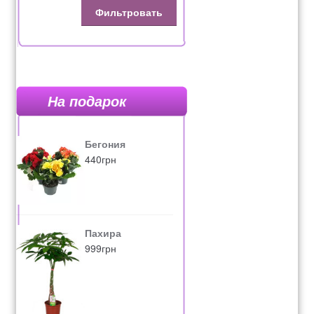
Фильтровать
На подарок
Бегония
440
грн
Пахира
999
грн