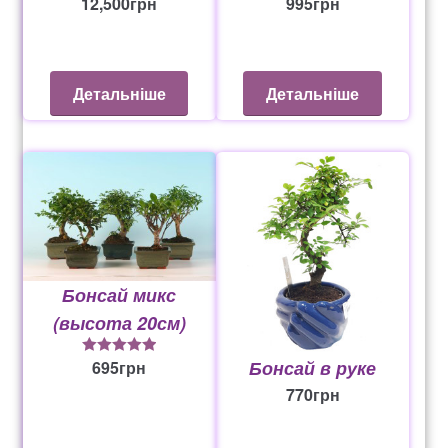
12,500
грн
995
грн
Детальніше
Детальніше
Бонсай микс
(высота 20см)
Бонсай в руке
695
грн
5
из 5
770
грн