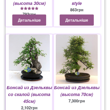
(высота 30см)
style
863
грн
793
грн
5
из 5
Детальніше
Детальніше
Бонсай из Дзельквы
Бонсай из Дзельквы
со скалой (высота
(высота 70см)
45см)
7,300
грн
2,102
грн