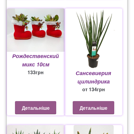
Рождественский
микс 10см
133
грн
Сансевиерия
цилиндрика
от
134
грн
Детальніше
Детальніше