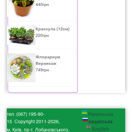
440
грн
Крассула (12см)
220
грн
Флорариум
Вернисаж
749
грн
тел. (067) 195-90-
Українська
15 Copyright 2011-2026,
кацапська
English
м. Київ, пр-т. Лобановського,