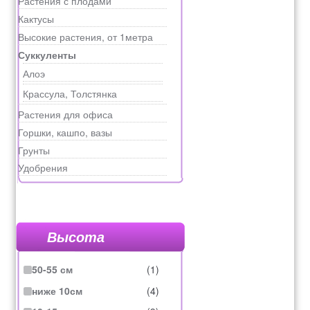
Растения с плодами
Кактусы
Высокие растения, от 1метра
Суккуленты
Алоэ
Крассула, Толстянка
Растения для офиса
Горшки, кашпо, вазы
Грунты
Удобрения
Высота
50-55 см
(1)
ниже 10см
(4)