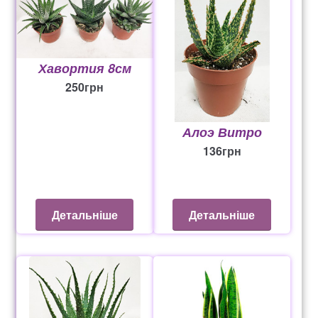
Хавортия 8см
250
грн
Алоэ Витро
136
грн
Детальніше
Детальніше