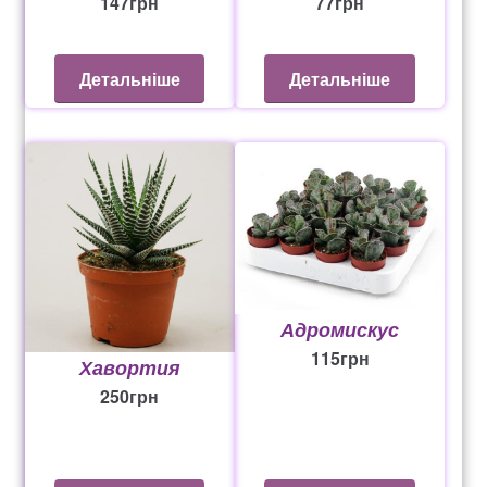
147
грн
77
грн
Детальніше
Детальніше
Адромискус
115
грн
Хавортия
250
грн