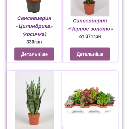
Сансевиерия
Сансевиерия
«Цилиндрика»
«Черное золото»
(косичка)
от
371
грн
330
грн
Детальніше
Детальніше