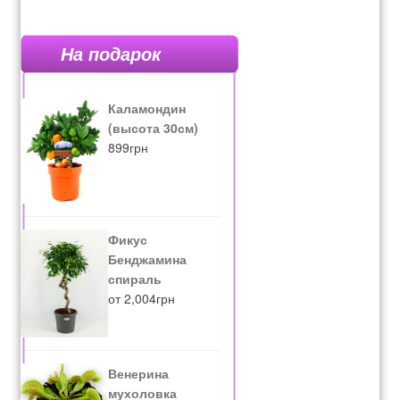
На подарок
Каламондин
(высота 30см)
899
грн
Фикус
Бенджамина
спираль
от
2,004
грн
Венерина
мухоловка