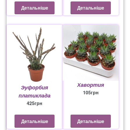
Детальніше
Детальніше
Хавортия
Эуфорбия
105
грн
платиклада
425
грн
Детальніше
Детальніше