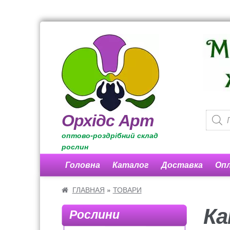
Орхідс Арт
П
П
P
е
е
r
оптово-роздрібний склад
р
р
o
рослин
е
е
d
Головна
Каталог
Доставка
Оп
й
й
u
т
т
c
Домівка
Каталог рослин
Озеленення офіс
ГЛАВНАЯ
»
ТОВАРИ
и
и
t
Ка
д
д
s
Рослини
Вакансії
ДОГОВІР ПУБЛІЧНОЇ ОФЕРТИ
К
о
о
s