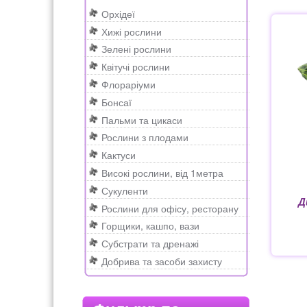
н
к
e
Орхідеї
Рахунок 2415
рахунок 3545
рахунок 418
а
о
a
Хижі рослини
в
н
r
Зелені рослини
і
т
c
счет 300
счет 3235
счет 545
счет 575
ТОТ
Квітучі рослини
г
е
h
Флораріуми
а
н
Бонсаї
ц
т
Пальми та цикаси
і
у
Рослини з плодами
ї
Кактуси
Високі рослини, від 1метра
Сукуленти
Д
Рослини для офісу, ресторану
Горщики, кашпо, вази
Субстрати та дренажі
Добрива та засоби захисту