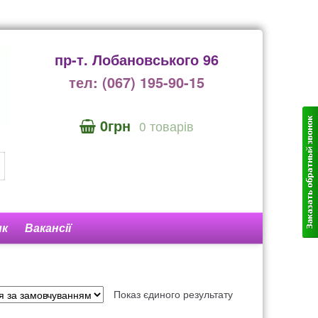
пр-т. Лобановського 96
тел: (067) 195-90-15
0грн
0 товарів
ик
Вакансії
нтакти
525
Показ єдиного результату
унок 1606