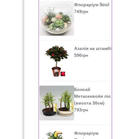
Флораріум Soul
749
грн
Азалія на штамбі
596
грн
Бонсай
Метасеквойя ліс
(висота 30см)
793
грн
Флораріум