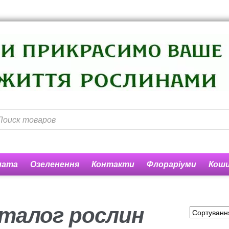
лата
Озеленення
Контакти
Флораріуми
Кош
ів, бізнес центрів, ресторанів
Оплата
Доставка квітів
Ко
талог рослин
орзина
Мой аккаунт
Оформление заказа
Рахунок 1060
Рах