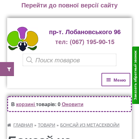
Перейти до повної версії сайту
пр-т. Лобановського 96
тел: (067) 195-90-15
P
r
o
П
П
Меню
е
е
d
р
р
u
Домівка
е
е
В
корзині
товарів: 0
Оновити
c
й
й
Каталог рослин
t
т
т
и
и
ГЛАВНАЯ
»
ТОВАРИ
»
БОНСАЙ ИЗ МЕТАСЕКВОЙИ
s
д
д
Озеленення офісів, бізнес центрів, ресторанів
s