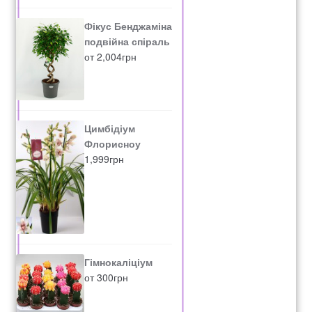
Фікус Бенджаміна
подвійна спіраль
от
2,004
грн
Цимбідіум
Флорисноу
1,999
грн
Гімнокаліціум
от
300
грн