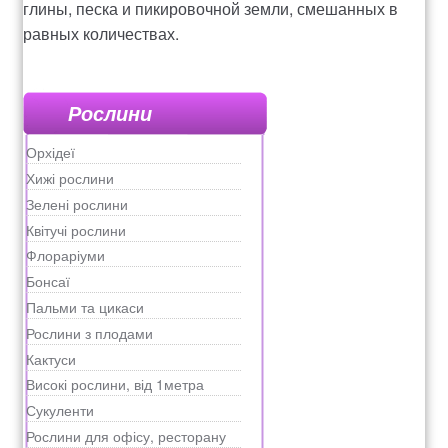
глины, песка и пикировочной земли, смешанных в
равных количествах.
Рослини
Орхідеї
Хижі рослини
Зелені рослини
Квітучі рослини
Флораріуми
Бонсаї
Пальми та цикаси
Рослини з плодами
Кактуси
Високі рослини, від 1метра
Сукуленти
Рослини для офісу, ресторану