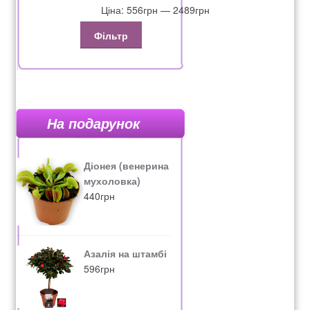
Ціна:
556грн
—
2489грн
Фільтр
На подарунок
Діонея (венерина
мухоловка)
440
грн
Азалія на штамбі
596
грн