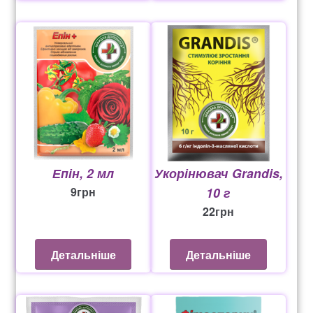
Епін, 2 мл
Укорінювач Grandis,
9
грн
10 г
22
грн
Детальніше
Детальніше