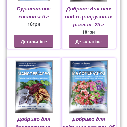
Оформление заказа
Бурштинова
Добриво для всіх
кислота,5 г
видів цитрусових
Рахунок 1060
16
грн
рослин, 25 г
18
грн
Рахунок 1606
Детальніше
Детальніше
Рахунок 2415
рахунок 3545
рахунок 4180
рахунок 4500
Рахунок 5200
Добриво для
Добриво для
рахунок 765
декоративно-
квітучих рослин, 25