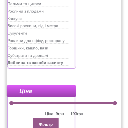
Пальми та цикаси
Рослини з плодами
Кактуси
Високі рослини, від 1метра
Сукуленти
Рослини для офісу, ресторану
Горщики, кашпо, вази
Субстрати та дренажі
Добрива та засоби захисту
Ціна
Ціна:
9грн
—
193грн
Фільтр