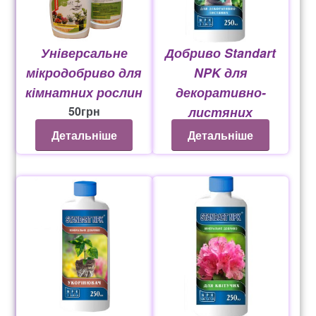
Універсальне
Добриво Standart
мікродобриво для
NPK для
кімнатних рослин
декоративно-
50
грн
листяних
21
грн
Детальніше
Детальніше