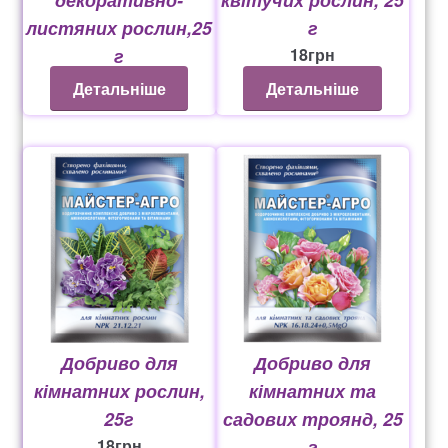
листяних рослин,25
г
Рахунок 936
г
18
грн
18
грн
Детальніше
Детальніше
счет 1650
счет 300
счет 3235
счет 545
счет 575
ТОТАЛЬНИЙ РОЗПРОДАЖ
Добриво для
Добриво для
кімнатних рослин,
кімнатних та
25г
садових троянд, 25
18
грн
г