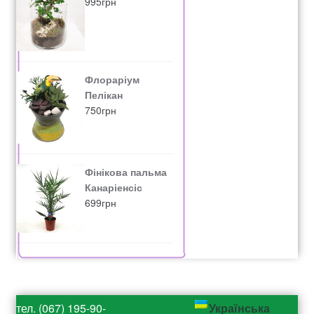
995
грн
Флораріум
Пелікан
750
грн
Фінікова пальма
Канаріенсіс
699
грн
тел. (067) 195-90-
Українська