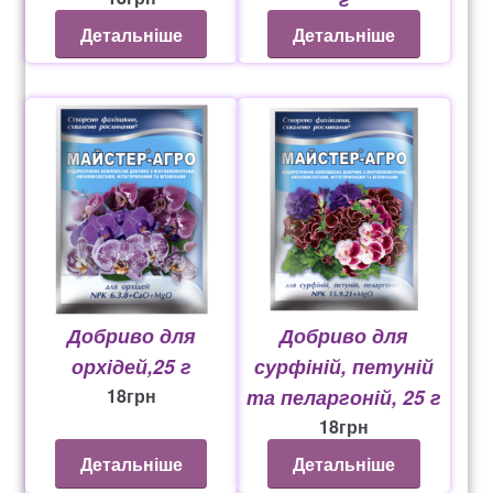
18
грн
Детальніше
Детальніше
Добриво для
Добриво для
орхідей,25 г
сурфіній, петуній
18
грн
та пеларгоній, 25 г
18
грн
Детальніше
Детальніше