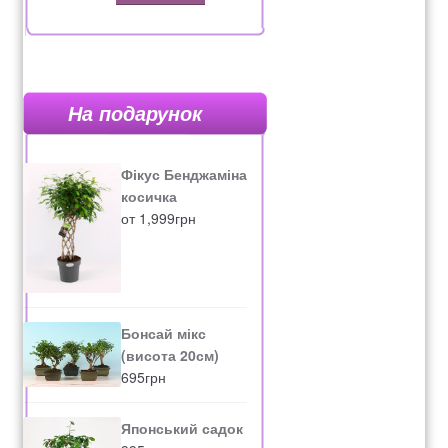
На подарунок
Фікус Бенджаміна
косичка
от
1,999
грн
Бонсай мікс
(висота 20см)
695
грн
Японський садок