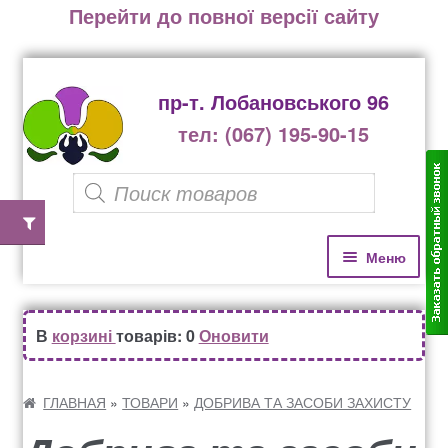
Перейти до повної версії сайту
пр-т. Лобановського 96
тел: (067) 195-90-15
P
r
o
П
П
Меню
е
е
d
р
р
u
Домівка
е
е
В
корзині
товарів: 0
Оновити
c
й
й
Каталог рослин
t
т
т
и
и
ГЛАВНАЯ
»
ТОВАРИ
»
ДОБРИВА ТА ЗАСОБИ ЗАХИСТУ
s
д
д
Озеленення офісів, бізнес центрів, ресторанів
s