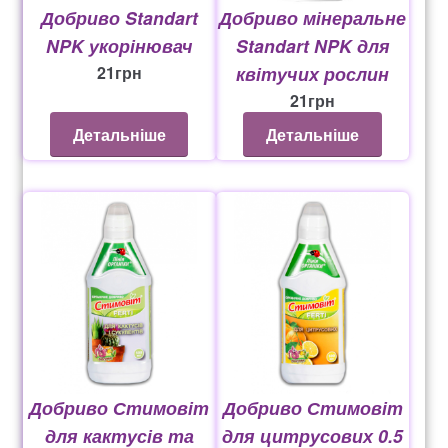
Добриво Standart
Добриво мінеральне
NPK укорінювач
Standart NPK для
21
грн
квітучих рослин
21
грн
Детальніше
Детальніше
Добриво Стимовіт
Добриво Стимовіт
для кактусів та
для цитрусових 0.5