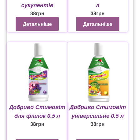
сукулентів
л
38
грн
38
грн
Детальніше
Детальніше
Добриво Стимовіт
Добриво Стимовіт
для фіалок 0.5 л
універсальне 0.5 л
38
грн
38
грн