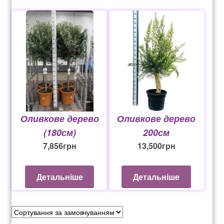
Рахунок 936
счет 1650
счет 300
счет 3235
Оливкове дерево
Оливкове дерево
счет 545
(180см)
200см
7,856
грн
13,500
грн
счет 575
Детальніше
Детальніше
ТОТАЛЬНИЙ РОЗПРОДАЖ