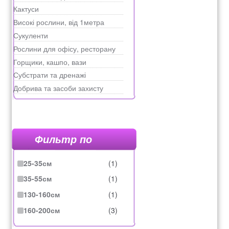
Кактуси
Високі рослини, від 1метра
Сукуленти
Рослини для офісу, ресторану
Горщики, кашпо, вази
Субстрати та дренажі
Добрива та засоби захисту
Фильтр по
25-35см
(1)
35-55см
(1)
130-160см
(1)
160-200см
(3)