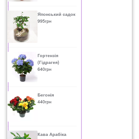
Японський садок
995
грн
Гортензія
(Гідрагея)
640
грн
Бегонія
440
грн
Кава Арабіка