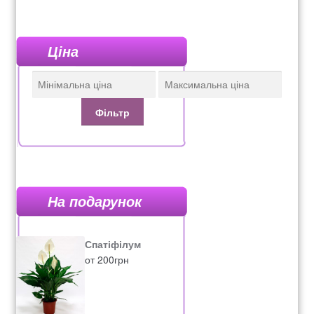
Ціна
Фільтр
На подарунок
Спатіфілум
от
200
грн