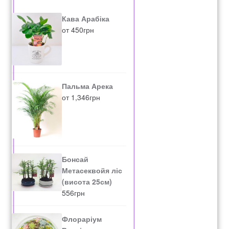
Кава Арабіка
от
450
грн
Пальма Арека
от
1,346
грн
Бонсай
Метасеквойя ліс
(висота 25см)
556
грн
Флораріум