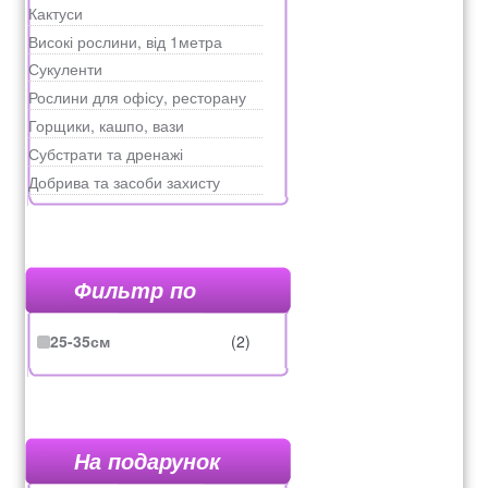
Кактуси
Рахунок 936
Високі рослини, від 1метра
Сукуленти
Рослини для офісу, ресторану
счет 1650
Горщики, кашпо, вази
Субстрати та дренажі
счет 300
Добрива та засоби захисту
счет 3235
счет 545
Фильтр по
счет 575
25-35см
(2)
ТОТАЛЬНИЙ РОЗПРОДАЖ
На подарунок