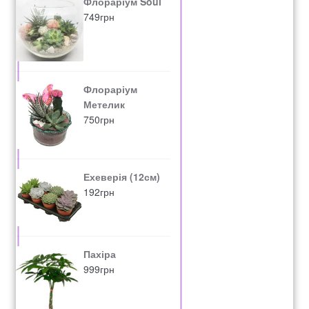
Флораріум Soul
749
грн
Флораріум
Метелик
750
грн
Ехеверія (12см)
192
грн
Пахіра
999
грн