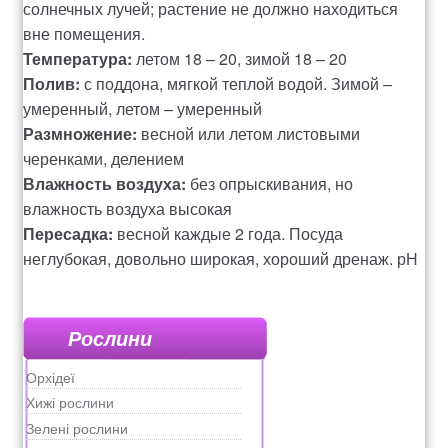
солнечных лучей; растение не должно находиться
Оформление заказа
вне помещения.
Температура:
летом 18 – 20, зимой 18 – 20
Рахунок 1060
Полив:
с поддона, мягкой теплой водой. Зимой –
умеренный, летом – умеренный
Рахунок 1606
Размножение:
весной или летом листовыми
черенками, делением
Рахунок 2415
Влажность воздуха:
без опрыскивания, но
влажность воздуха высокая
рахунок 3545
Пересадка:
весной каждые 2 года. Посуда
неглубокая, довольно широкая, хороший дренаж. рН
рахунок 4180
5,5-7,0. Земляная смесь: листовая земля, торф,
дерновая земля, перегной и песок (2:3:1:1:1).
рахунок 4500
Подкормка:
весна-лето – 1 раз в 2 недели
Рослини
минеральными и органическими удобрениями. Любит
Орхідеї
Рахунок 5200
калий. Зима-осень – без подкормки
Хижі рослини
Подрезание:
удалять боковые розетки.
Зелені рослини
Вредители:
тля
рахунок 765