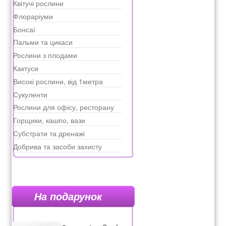
Квітучі рослини
Флораріуми
Рахунок 936
Бонсаї
Пальми та цикаси
счет 1650
Рослини з плодами
Кактуси
счет 300
Високі рослини, від 1метра
Сукуленти
счет 3235
Рослини для офісу, ресторану
Горщики, кашпо, вази
счет 545
Субстрати та дренажі
Добрива та засоби захисту
счет 575
ТОТАЛЬНИЙ РОЗПРОДАЖ
На подарунок