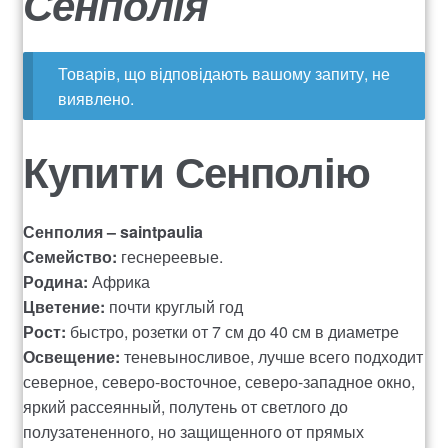
Сенполія
о
о
e
н
к
Оплата
а
о
a
Товарів, що відповідають вашому запиту, не
в
н
Доставка квітів
r
виявлено.
і
т
c
г
е
Контакти
Купити Сенполію
h
а
н
ц
т
525
і
у
ї
Сенполия – saintpaulia
Вакансії
Семейство:
геснереевые.
Родина:
Африка
ДОГОВІР ПУБЛІЧНОЇ ОФЕРТИ
Цветение:
почти круглый год
Рост:
быстро, розетки от 7 см до 40 см в диаметре
Корзина
Освещение:
теневыносливое, лучше всего подходит
северное, северо-восточное, северо-западное окно,
Мой аккаунт
яркий рассеянный, полутень от светлого до
полузатененного, но защищенного от прямых