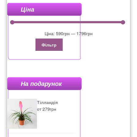
Ціна
Ціна:
590грн
—
1796грн
Фільтр
На подарунок
Тілландія
от
279
грн