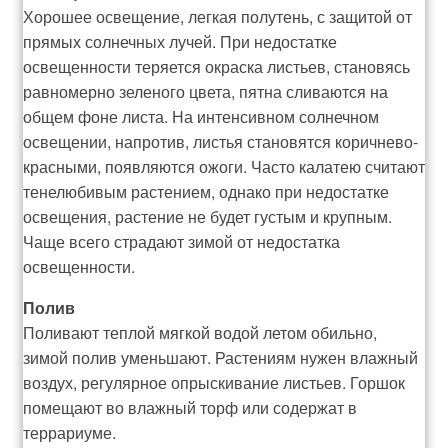
Хорошее освещение, легкая полутень, с защитой от
Рахунок 936
прямых солнечных лучей. При недостатке
освещенности теряется окраска листьев, становясь
равномерно зеленого цвета, пятна сливаются на
счет 1650
общем фоне листа. На интенсивном солнечном
освещении, напротив, листья становятся коричнево-
счет 300
красными, появляются ожоги. Часто калатею считают
тенелюбивым растением, однако при недостатке
счет 3235
освещения, растение не будет густым и крупным.
Чаще всего страдают зимой от недостатка
счет 545
освещенности.
счет 575
Полив
Поливают теплой мягкой водой летом обильно,
ТОТАЛЬНИЙ РОЗПРОДАЖ
зимой полив уменьшают. Растениям нужен влажный
воздух, регулярное опрыскивание листьев. Горшок
помещают во влажный торф или содержат в
террариуме.