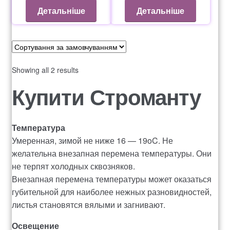
Оформление заказа
Детальніше
Детальніше
Рахунок 1060
Рахунок 1606
Showing all 2 results
Рахунок 2415
Купити Строманту
рахунок 3545
Температура
Умеренная, зимой не ниже 16 — 19oC. Не
рахунок 4180
желательна внезапная перемена температуры. Они
не терпят холодных сквозняков.
рахунок 4500
Внезапная перемена температуры может оказаться
губительной для наиболее нежных разновидностей,
Рахунок 5200
листья становятся вялыми и загнивают.
рахунок 765
Освещение