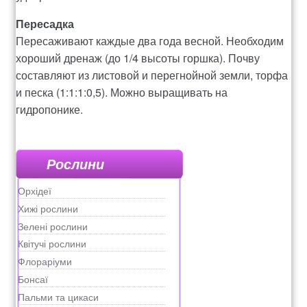
Пересадка
Пересаживают каждые два года весной. Необходим
хороший дренаж (до 1/4 высоты горшка). Почву
составляют из листовой и перегнойной земли, торфа
и песка (1:1:1:0,5). Можно выращивать на
гидропонике.
Рослини
Орхідеї
Хижі рослини
Зелені рослини
Квітучі рослини
Флораріуми
Бонсаї
Пальми та цикаси