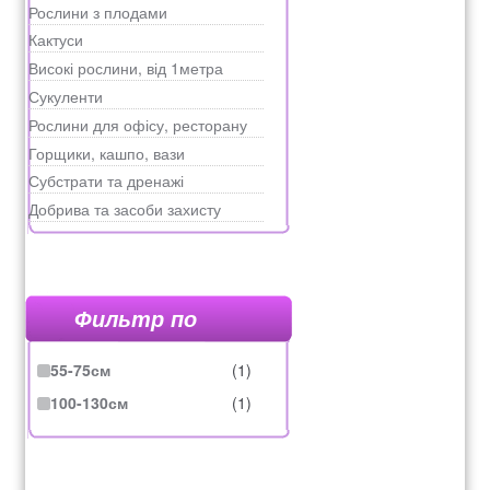
Рослини з плодами
Кактуси
Високі рослини, від 1метра
Сукуленти
Рослини для офісу, ресторану
Горщики, кашпо, вази
Субстрати та дренажі
Добрива та засоби захисту
Фильтр по
55-75см
(1)
100-130см
(1)