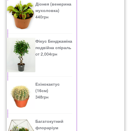
Діонея (венерина
мухоловка)
440
грн
Фікус Бенджаміна
подвійна спіраль
от
2,004
грн
Ехінокактус
(16см)
348
грн
Багатокутний
флораріум