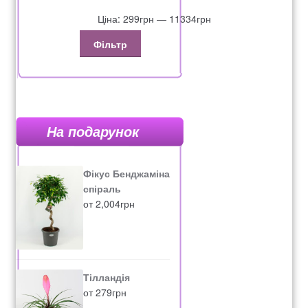
Ціна:
299грн
—
11334грн
Фільтр
На подарунок
Фікус Бенджаміна
спіраль
от
2,004
грн
Тілландія
от
279
грн