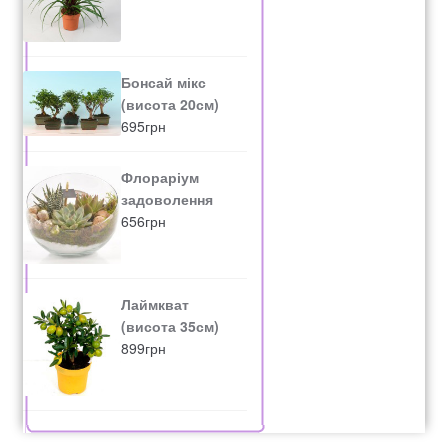
Бонсай мікс
(висота 20см)
695
грн
Флораріум
задоволення
656
грн
Лаймкват
(висота 35см)
899
грн