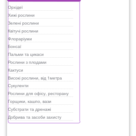
Орхідеї
Хижі рослини
Зелені рослини
Квітучі рослини
Флораріуми
Бонсаї
Пальми та цикаси
Рослини з плодами
Кактуси
Високі рослини, від 1метра
Сукуленти
Рослини для офісу, ресторану
Горщики, кашпо, вази
Субстрати та дренажі
Добрива та засоби захисту