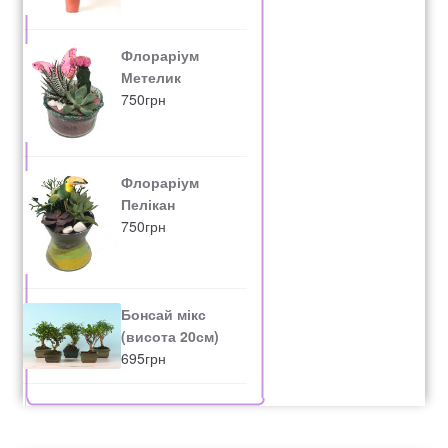
Флораріум
Метелик
750
грн
Флораріум
Пелікан
750
грн
Бонсай мікс
(висота 20см)
695
грн