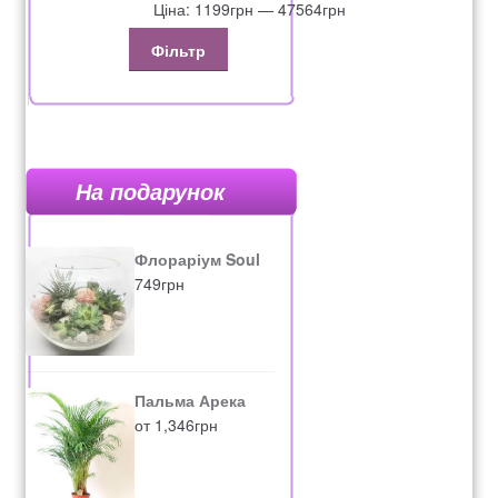
Ціна:
1199грн
—
47564грн
Фільтр
На подарунок
Флораріум Soul
749
грн
Пальма Арека
от
1,346
грн