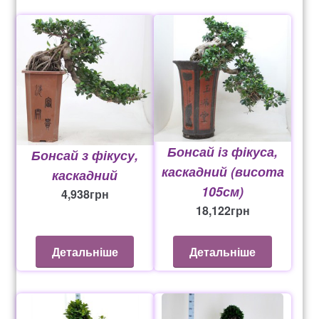
Рахунок 936
счет 1650
счет 300
счет 3235
Бонсай із фікуса,
Бонсай з фікусу,
каскадний (висота
каскадний
счет 545
105см)
4,938
грн
18,122
грн
счет 575
Детальніше
Детальніше
ТОТАЛЬНИЙ РОЗПРОДАЖ