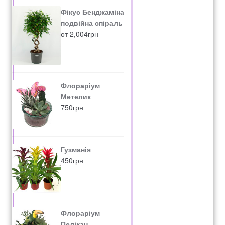
Фікус Бенджаміна
подвійна спіраль
от
2,004
грн
Флораріум
Метелик
750
грн
Гузманія
450
грн
Флораріум
Пелікан