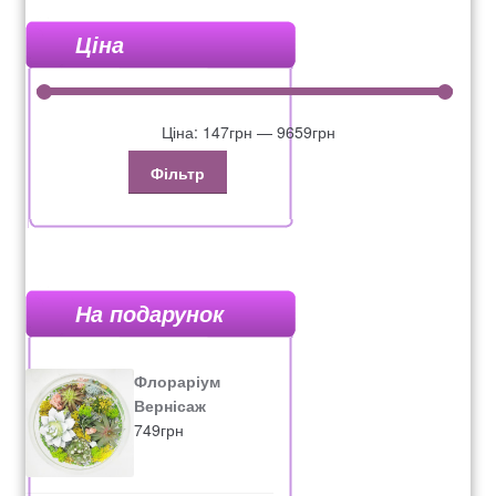
Ціна
Ціна:
147грн
—
9659грн
Фільтр
На подарунок
Флораріум
Вернісаж
749
грн