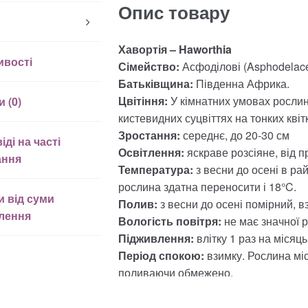
Опис товару
Хавортія – Haworthia
ивості
Сімейство:
Асфоділові (Asphodelace
Батьківщина:
Південна Африка.
Цвітіння:
У кімнатних умовах рослини 
и (0)
кистевидних суцвіттях на тонких квіт
Зростання:
середнє, до 20-30 см
іді на часті
Освітлення:
яскраве розсіяне, від 
ання
Температура:
з весни до осені в ра
рослина здатна переносити і 18°C.
и від суми
Полив:
з весни до осені помірний, 
лення
Вологість повітря:
не має значної р
Підживлення:
влітку 1 раз на місяц
Період спокою:
взимку. Рослина міс
поливаючи обмежено.
Пересадка:
один раз на 2 роки (навес
Розмноження:
відділенням молодих