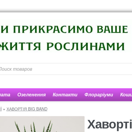
лата
Озеленення
Контакти
Флораріуми
Кош
ів, бізнес центрів, ресторанів
Оплата
Доставка квітів
Ко
Ї
»
ХАВОРТІЯ BIG BAND
Хаворті
орзина
Мой аккаунт
Оформление заказа
Рахунок 1060
Рах