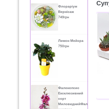
Суп
Флораріум
Вернісаж
749
грн
Лимон Мейєра
750
грн
Фаленопсис
Ексклюзивний
сорт
МиловиднийФал