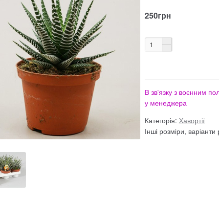
0
рахунок 4500
Рахунок 5200
рахунок 765
Рахунок 936
счет 
250
грн
АЛЬНИЙ РОЗПРОДАЖ
В зв'язку з воєнним п
у менеджера
Категорія:
Хавортії
Інші розміри, варіанти