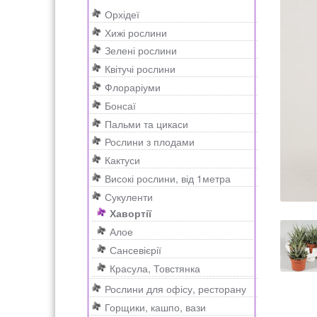
н
к
e
Орхідеї
Рахунок 2415
рахунок 3545
рахунок 418
а
о
a
Хижі рослини
в
н
r
Зелені рослини
і
т
c
счет 300
счет 3235
счет 545
счет 575
ТОТ
Квітучі рослини
г
е
h
Флораріуми
а
н
Бонсаї
ц
т
Пальми та цикаси
і
у
Рослини з плодами
ї
Кактуси
Високі рослини, від 1метра
Сукуленти
Хавортії
Алое
Сансевієрії
Красула, Товстянка
Рослини для офісу, ресторану
Горщики, кашпо, вази