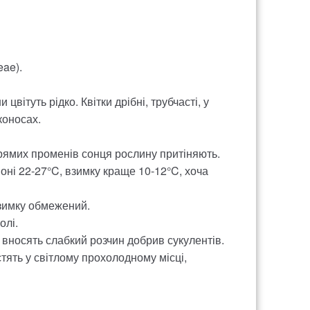
ae).
цвітуть рідко. Квітки дрібні, трубчасті, у
коносах.
прямих променів сонця рослину притіняють.
йоні 22-27°C, взимку краще 10-12°C, хоча
взимку обмежений.
олі.
ь вносять слабкий розчин добрив сукулентів.
тять у світлому прохолодному місці,
ні або влітку) при необхідності.
 розеток та листовими живцями. Насіння