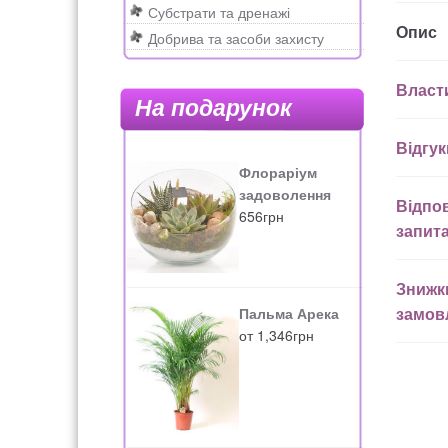
Субстрати та дренажі
Опис
Добрива та засоби захисту
Власт
На подарунок
Відгук
Флораріум
задоволення
Відпов
656
грн
запит
Знижк
замов
Пальма Арека
от
1,346
грн