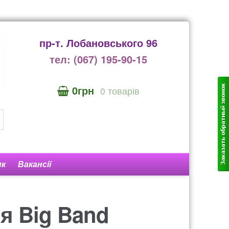
пр-т. Лобановського 96
тел: (067) 195-90-15
0грн
0 товарів
ик
Вакансії
нтакти
525
я Big Band
унок 1606