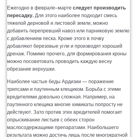
Оформление заказа
Ежегодно в феврале–марте
следует производить
пересадку.
Для этого наиболее подходит смесь
Рахунок 1060
тяжелой дерновой и листовой земли, можно
добавить перепревший навоз или парниковую землю
Рахунок 1606
с добавлением песка. Кроме этого в почву
добавляют березовые угли и производят хороший
Рахунок 2415
дренаж. Помимо прочего, для формирования кроны
можно посоветовать проводить каждую весну
рахунок 3545
обрезание верхушки.
Наиболее частые беды Ардизии — поражение
рахунок 4180
трипсами и паутинным клещиком. Борьба с этими
вредителями довольно сложная. Например, на
рахунок 4500
паутинного клещика многие химикаты попросту не
действуют. Зато против этих вредителей помогает
Рахунок 5200
опрыскивание листьев с обеих сторон
маслосодержащими препаратами. Наибольшего
рахунок 765
результата можно достичь лишь после многократной