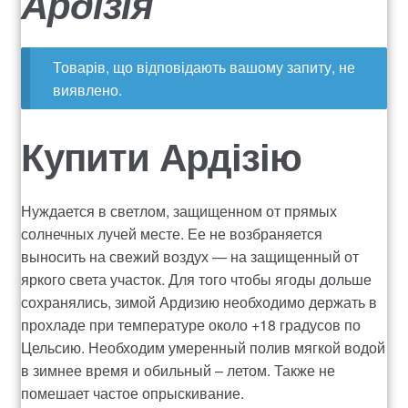
Ардізія
о
о
e
н
к
Оплата
а
о
a
Товарів, що відповідають вашому запиту, не
в
н
Доставка квітів
r
виявлено.
і
т
c
г
е
Контакти
Купити Ардізію
h
а
н
ц
т
525
і
у
ї
Нуждается в светлом, защищенном от прямых
Вакансії
солнечных лучей месте. Ее не возбраняется
выносить на свежий воздух — на защищенный от
ДОГОВІР ПУБЛІЧНОЇ ОФЕРТИ
яркого света участок. Для того чтобы ягоды дольше
сохранялись, зимой Ардизию необходимо держать в
Корзина
прохладе при температуре около +18 градусов по
Цельсию. Необходим умеренный полив мягкой водой
Мой аккаунт
в зимнее время и обильный – летом. Также не
помешает частое опрыскивание.