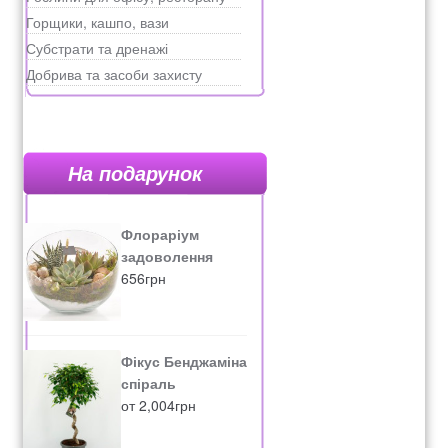
Горщики, кашпо, вази
Субстрати та дренажі
Добрива та засоби захисту
На подарунок
Флораріум
задоволення
656
грн
Фікус Бенджаміна
спіраль
от
2,004
грн