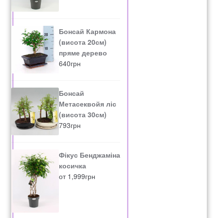
Бонсай Кармона
(висота 20см)
пряме дерево
640
грн
Бонсай
Метасеквойя ліс
(висота 30см)
793
грн
Фікус Бенджаміна
косичка
от
1,999
грн