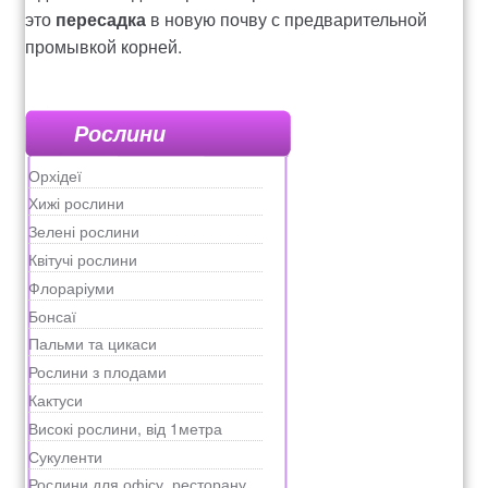
это
пересадка
в новую почву с предварительной
промывкой корней.
Рослини
Орхідеї
Хижі рослини
Зелені рослини
Квітучі рослини
Флораріуми
Бонсаї
Пальми та цикаси
Рослини з плодами
Кактуси
Високі рослини, від 1метра
Сукуленти
Рослини для офісу, ресторану