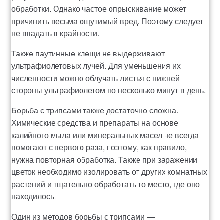
обработки. Однако частое опрыскивание может
Рахунок 936
причинить весьма ощутимый вред. Поэтому следует
не впадать в крайности.
счет 1650
Также паутинные клещи не выдерживают
ультрафиолетовых лучей. Для уменьшения их
счет 300
численности можно облучать листья с нижней
стороны ультрафиолетом по несколько минут в день.
счет 3235
Борьба с трипсами также достаточно сложна.
Химические средства и препараты на основе
счет 545
калийного мыла или минеральных масел не всегда
помогают с первого раза, поэтому, как правило,
счет 575
нужна повторная обработка. Также при заражении
цветок необходимо изолировать от других комнатных
ТОТАЛЬНИЙ РОЗПРОДАЖ
растений и тщательно обработать то место, где оно
находилось.
Один из методов борьбы с трипсами —