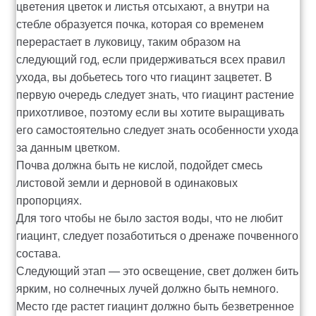
цветения цветок и листья отсыхают, а внутри на
Оформление заказа
стебле образуется почка, которая со временем
перерастает в луковицу, таким образом на
Рахунок 1060
следующий год, если придерживаться всех правил
ухода, вы добьетесь того что гиацинт зацветет. В
Рахунок 1606
первую очередь следует знать, что гиацинт растение
прихотливое, поэтому если вы хотите выращивать
Рахунок 2415
его самостоятельно следует знать особенности ухода
за данным цветком.
рахунок 3545
Почва должна быть не кислой, подойдет смесь
листовой земли и дерновой в одинаковых
рахунок 4180
пропорциях.
Для того чтобы не было застоя воды, что не любит
рахунок 4500
гиацинт, следует позаботиться о дренаже почвенного
состава.
Рахунок 5200
Следующий этап — это освещение, свет должен бить
ярким, но солнечных лучей должно быть немного.
Место где растет гиацинт должно быть безветренное
рахунок 765