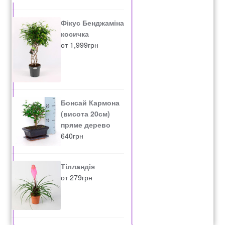
Фікус Бенджаміна
косичка
от
1,999
грн
Бонсай Кармона
(висота 20см)
пряме дерево
640
грн
Тілландія
от
279
грн