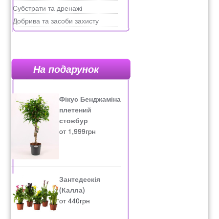
Субстрати та дренажі
Добрива та засоби захисту
На подарунок
Фікус Бенджаміна
плетений
стовбур
от
1,999
грн
Зантедескія
(Калла)
от
440
грн