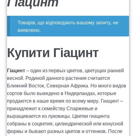
Гіацинт
о
о
e
н
к
Оплата
а
о
a
Товарів, що відповідають вашому запиту, не
в
н
Доставка квітів
r
виявлено.
і
т
c
г
е
Контакти
Купити Гіацинт
h
а
н
ц
т
525
і
у
ї
Гіацинт
– один из первых цветов, цветущих ранней
Вакансії
весной. Родиной данного растения считается
Ближний Восток, Северная Африка. Но много видов
ДОГОВІР ПУБЛІЧНОЇ ОФЕРТИ
сортов было выведено в Нидерландах, которые
продаются в наше время по всему миру. Гиацинт –
Корзина
принадлежит к семейству Спаржевые и
выращивается из луковицы. Цветки гиацинта
Мой аккаунт
собраны в соцветия, цилиндрической или конусной
формы и бывают разных цветов и оттенков. После