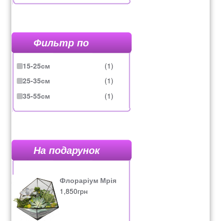
Фильтр по
15-25см
(1)
25-35см
(1)
35-55см
(1)
На подарунок
Флораріум Мрія
1,850
грн