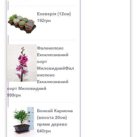
Ехеверія (12см)
192
грн
Фаленопсис
Ексклюзивний
сорт
МиловиднийФал
енопсис
Ексклюзивний
сорт Миловидний
999
грн
Бонсай Кармона
(висота 20см)
пряме дерево
640
грн