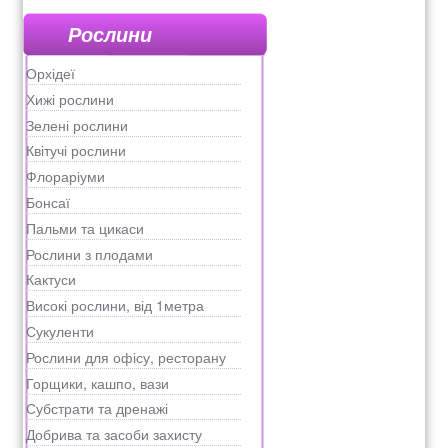
Рослини
Орхідеї
Хижі рослини
Зелені рослини
Квітучі рослини
Флораріуми
Бонсаї
Пальми та цикаси
Рослини з плодами
Кактуси
Високі рослини, від 1метра
Сукуленти
Рослини для офісу, ресторану
Горщики, кашпо, вази
Субстрати та дренажі
Добрива та засоби захисту