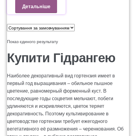
Оформление заказа
Детальніше
Рахунок 1060
Рахунок 1606
Показ єдиного результату
Рахунок 2415
Купити Гідрангею
рахунок 3545
Наиболее декоративный вид гортензия имеет в
первый год выращивания – обильное пышное
рахунок 4180
цветение, равномерный форменный куст. В
последующие годы соцветия мельчают, побеги
рахунок 4500
удлиняются и искривляются, цветок теряет
декоративность. Поэтому культивирование в
Рахунок 5200
цветоводстве гортензии требует ежегодного
вегетативного её размножения – черенкования. Об
рахунок 765