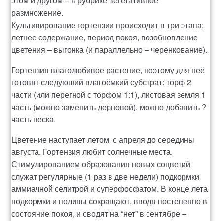
этом и другом – в рубрике вегетативное
размножение.
Рахунок 936
Культивирование гортензии происходит в три этапа:
летнее содержание, период покоя, возобновление
счет 1650
цветения – выгонка (и параллельно – черенкование).
Гортензия влаголюбивое растение, поэтому для неё
счет 300
готовят следующий влагоёмкий субстрат: торф 2
части (или перегной с торфом 1:1), листовая земля 1
счет 3235
часть (можно заменить дерновой), можно добавить ?
часть песка.
счет 545
Цветение наступает летом, с апреля до середины
счет 575
августа. Гортензия любит солнечные места.
Стимулированием образования новых соцветий
ТОТАЛЬНИЙ РОЗПРОДАЖ
служат регулярные (1 раз в две недели) подкормки
аммиачной селитрой и суперфосфатом. В конце лета
подкормки и поливы сокращают, вводя постепенно в
состояние покоя, и сводят на “нет” в сентябре –