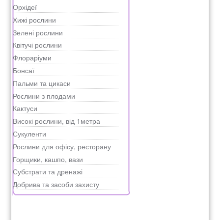
Орхідеї
Хижі рослини
Зелені рослини
Квітучі рослини
Флораріуми
Бонсаї
Пальми та цикаси
Рослини з плодами
Кактуси
Високі рослини, від 1метра
Сукуленти
Рослини для офісу, ресторану
Горщики, кашпо, вази
Субстрати та дренажі
Добрива та засоби захисту