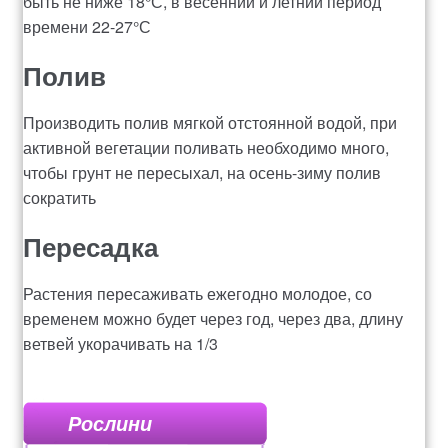
быть не ниже 18°С, в весенний и летний период
времени 22-27°С
Рахунок 936
Полив
счет 1650
Производить полив мягкой отстоянной водой, при
счет 300
активной вегетации поливать необходимо много,
чтобы грунт не пересыхал, на осень-зиму полив
сократить
счет 3235
Пересадка
счет 545
Растения пересаживать ежегодно молодое, со
счет 575
временем можно будет через год, через два, длину
ветвей укорачивать на 1/3
ТОТАЛЬНИЙ РОЗПРОДАЖ
Рослини