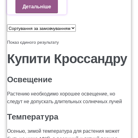
Оформление заказа
Детальніше
Рахунок 1060
Рахунок 1606
Показ єдиного результату
Рахунок 2415
Купити Кроссандру
рахунок 3545
Освещение
рахунок 4180
Растению необходимо хорошее освещение, но
рахунок 4500
следут не допускать длительных солнечных лучей
Температура
Рахунок 5200
Осенью, зимой температура для растения может
рахунок 765