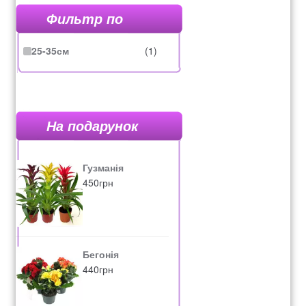
Фильтр по
25-35см
(1)
На подарунок
Гузманія
450
грн
Бегонія
440
грн