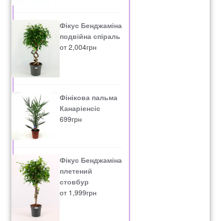
Фікус Бенджаміна
подвійна спіраль
от
2,004
грн
Фінікова пальма
Канаріенсіс
699
грн
Фікус Бенджаміна
плетений
стовбур
от
1,999
грн