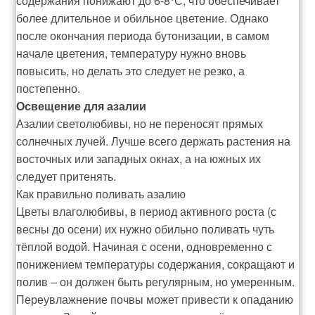
содержания понижают до 6-8°С, что обеспечивает
более длительное и обильное цветение. Однако
Рахунок 936
после окончания периода бутонизации, в самом
начале цветения, температуру нужно вновь
счет 1650
повысить, но делать это следует не резко, а
постепенно.
счет 300
Освещение для азалии
Азалии светолюбивы, но не переносят прямых
счет 3235
солнечных лучей. Лучше всего держать растения на
восточных или западных окнах, а на южных их
следует притенять.
счет 545
Как правильно поливать азалию
Цветы влаголюбивы, в период активного роста (с
счет 575
весны до осени) их нужно обильно поливать чуть
тёплой водой. Начиная с осени, одновременно с
ТОТАЛЬНИЙ РОЗПРОДАЖ
понижением температуры содержания, сокращают и
полив – он должен быть регулярным, но умеренным.
Переувлажнение почвы может привести к опаданию