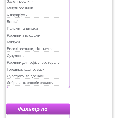
Зелені рослини
Квітучі рослини
Флораріуми
Бонсаї
Пальми та цикаси
Рослини з плодами
Кактуси
Високі рослини, від 1метра
Сукуленти
Рослини для офісу, ресторану
Горщики, кашпо, вази
Субстрати та дренажі
Добрива та засоби захисту
Фильтр по