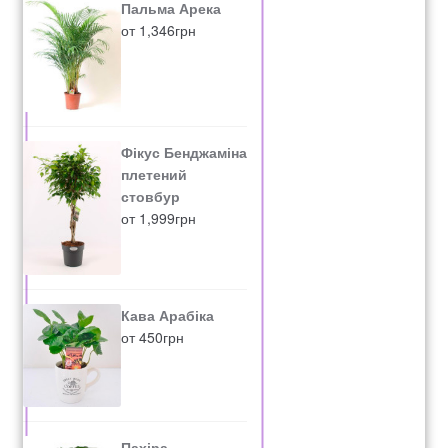
Пальма Арека
от
1,346
грн
Фікус Бенджаміна
плетений
стовбур
от
1,999
грн
Кава Арабіка
от
450
грн
Пахіра