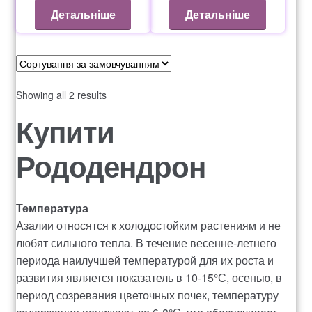
Оформление заказа
Детальніше
Детальніше
Рахунок 1060
Рахунок 1606
Showing all 2 results
Рахунок 2415
Купити
Рододендрон
рахунок 3545
рахунок 4180
Температура
Азалии относятся к холодостойким растениям и не
рахунок 4500
любят сильного тепла. В течение весенне-летнего
периода наилучшей температурой для их роста и
Рахунок 5200
развития является показатель в 10-15°С, осенью, в
период созревания цветочных почек, температуру
рахунок 765