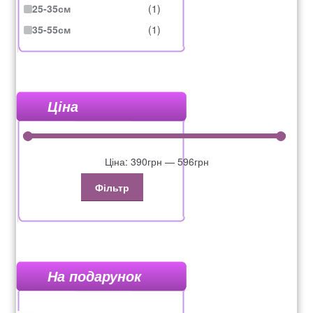
25-35см
(1)
35-55см
(1)
Ціна
Ціна:
390грн
—
596грн
Фільтр
На подарунок