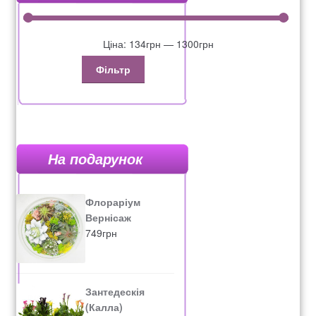
Ціна:
134грн
—
1300грн
Фільтр
На подарунок
Флораріум
Вернісаж
749
грн
Зантедескія
(Калла)