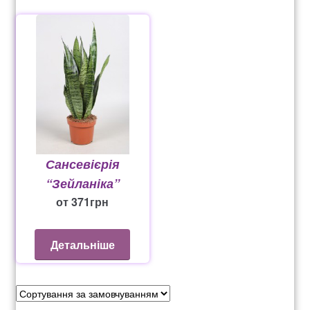
Рахунок 936
счет 1650
счет 300
счет 3235
Сансевієрія
счет 545
“Зейланіка”
от
371
грн
счет 575
Детальніше
ТОТАЛЬНИЙ РОЗПРОДАЖ