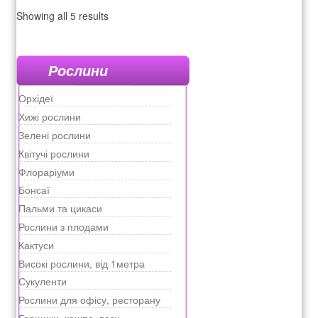
Showing all 5 results
Рослини
Орхідеї
Хижі рослини
Зелені рослини
Квітучі рослини
Флораріуми
Бонсаї
Пальми та цикаси
Рослини з плодами
Кактуси
Високі рослини, від 1метра
Сукуленти
Рослини для офісу, ресторану
Горщики, кашпо, вази