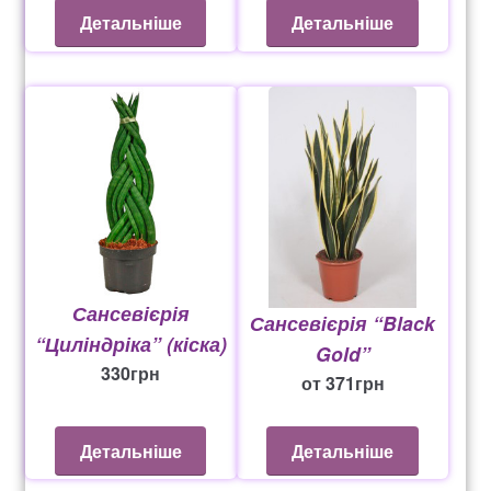
Оформление заказа
Детальніше
Детальніше
Рахунок 1060
Рахунок 1606
Рахунок 2415
рахунок 3545
рахунок 4180
Сансевієрія
Сансевієрія “Black
“Циліндріка” (кіска)
Gold”
рахунок 4500
330
грн
от
371
грн
Рахунок 5200
Детальніше
Детальніше
рахунок 765