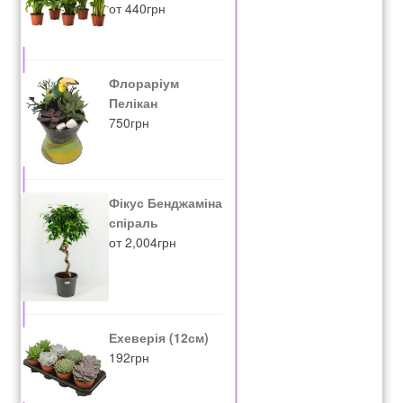
от
440
грн
Флораріум
Пелікан
750
грн
Фікус Бенджаміна
спіраль
от
2,004
грн
Ехеверія (12см)
192
грн