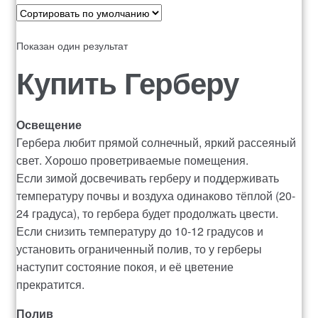
Оформление заказа
Показан один результат
Рахунок 1060
Купить Герберу
Рахунок 1606
Освещение
Рахунок 2415
Гербера любит прямой солнечный, яркий рассеяный
свет. Хорошо проветриваемые помещения.
рахунок 3545
Если зимой досвечивать герберу и поддерживать
температуру почвы и воздуха одинаково тёплой (20-
рахунок 4180
24 градуса), то гербера будет продолжать цвести.
Если снизить температуру до 10-12 градусов и
установить ограниченный полив, то у герберы
рахунок 4500
наступит состояние покоя, и её цветение
прекратится.
Рахунок 5200
Полив