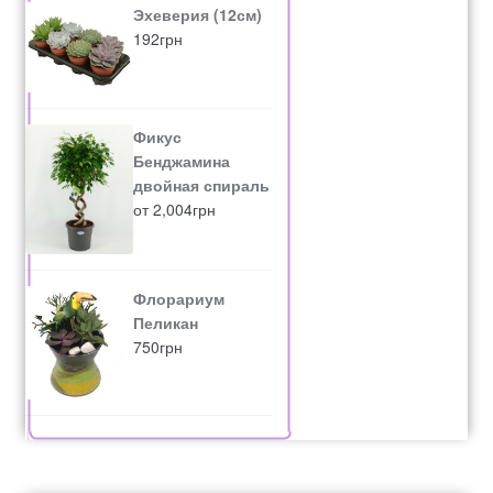
Эхеверия (12см)
192
грн
Фикус
Бенджамина
двойная спираль
от
2,004
грн
Флорариум
Пеликан
750
грн