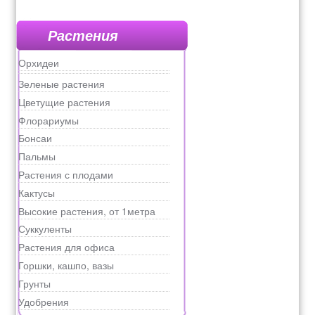
Растения
Орхидеи
Зеленые растения
Цветущие растения
Флорариумы
Бонсаи
Пальмы
Растения с плодами
Кактусы
Высокие растения, от 1метра
Суккуленты
Растения для офиса
Горшки, кашпо, вазы
Грунты
Удобрения