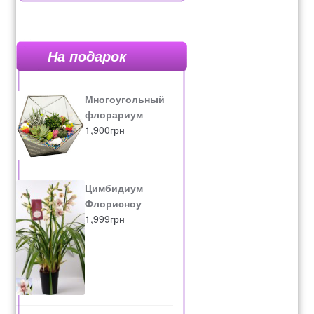
На подарок
Многоугольный
флорариум
1,900
грн
Цимбидиум
Флорисноу
1,999
грн