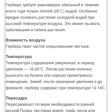
рахунок 765
Гербера требует равномерно обильный в течение
всего года только теплой (20 С) водой. Особенно
Рахунок 936
вредно поливать растение холодной водой при
высокой температуре воздуха. Это может вызвать
счет 1650
заболевания и гибель растения.
Влажность воздуха
счет 300
Гербера люит частое опрыскивание листьев.
счет 3235
Температура
Температура содержания умеренная, в период
счет 545
цветения — 16-20°С. Летом растения полезно
выносить на балкон или хорошо проветривать
помещение. Зимой, после окончания цветения и до
счет 575
февраля, герберу содержат при температуре 12-14С.
ТОТАЛЬНИЙ РОЗПРОДАЖ
Пересадка
Пересаживают по мере необходимости ранней
весной.Почва: листовая земля, торф, песок или