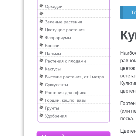
а
о
e
Орхидеи
Рахунок 1606
Рахунок 2415
рахунок 354
в
д
a
Т
и
е
r
Зеленые растения
г
р
c
счет 1650
счет 300
счет 3235
счет 545
счет
Ку
Цветущие растения
а
ж
h
Флорариумы
ц
и
Бонсаи
и
м
Наибол
Пальмы
и
о
равном
Растения с плодами
м
цветок
Кактусы
у
вегета
Высокие растения, от 1метра
Культи
Суккуленты
цветен
Растения для офиса
Горшки, кашпо, вазы
Гортен
Грунты
(или п
Удобрения
песка.
Цветен