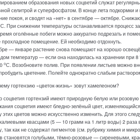
ированием образования новых соцветий служат регулярные
ной селитрой и суперфосфатом. В конце лета подкормки и
ние покоя, и сводят на «нет» в сентябре — октябре. Сниж
о
С. При снижении температуры останавливается процесс за
время оголённые побеги можно аккуратно подрезать и поме
 прохладное помещение. Ей необходимо отдохнуть.
бре — январе растение снова помещают на хорошо освещё
дом температур — если она находилась на хранении при 8
о
20
С. Возобновите полив. При появлении листьев можно в
пробудить цветение. Полейте однократно слабым растворо
чему гортензию «цветок-жизнь» зовут хамелеоном?
 соцветия гортензий имеют природную белую или розовую о
кания соцветия имеют бледно-зелёный цвет, изменяющийся
у этих цветов можно искусственно изменить. Для этого сле
алиевыми квасцами (5 — 10 грамм на 1 литр воды) 2 раза 
у, так как не содержат пигментов (см. рубрику химия и мик
в становятся голубыми, тёмно-розовые — сиреневыми, к