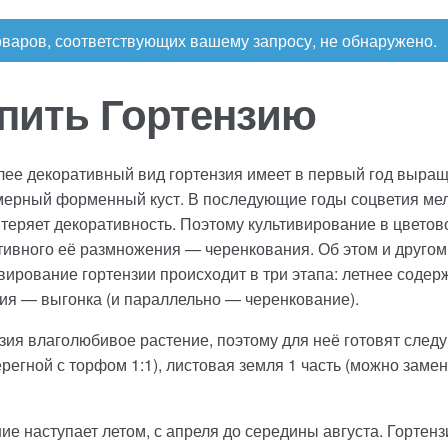
5
рахунок 4180
рахунок 4500
Рахунок 5200
рахунок 765
Рах
оваров, соответствующих вашему запросу, не обнаружено.
 575
ТОТАЛЬНИЙ РОЗПРОДАЖ
пить Гортензию
ее декоративный вид гортензия имеет в первый год выра
ерный форменный куст. В последующие годы соцветия мель
 теряет декоративность. Поэтому культивирование в цветов
тивного её размножения — черенкования. Об этом и другом
вирование гортензии происходит в три этапа: летнее содер
ия — выгонка (и параллельно — черенкование).
зия влаголюбивое растение, поэтому для неё готовят следу
ерегной с торфом 1:1), листовая земля 1 часть (можно заме
ие наступает летом, с апреля до середины августа. Гортен