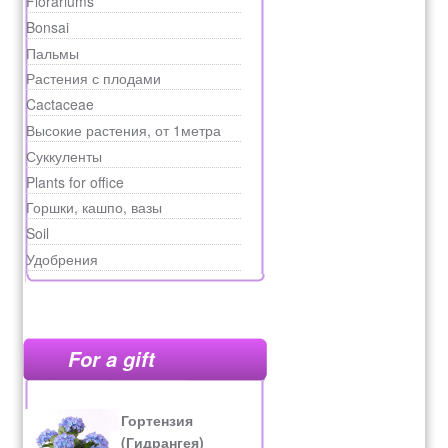
Florariums
рахунок 765
Bonsai
Пальмы
Рахунок 936
Растения с плодами
Cactaceae
счет 1650
Высокие растения, от 1метра
Суккуленты
счет 300
Plants for office
Горшки, кашпо, вазы
счет 3235
Soil
Удобрения
счет 545
счет 575
For a gift
ТОТАЛЬНИЙ РОЗПРОДАЖ
Гортензия
(Гидрангея)