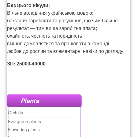
Без цього нікуди:
Оформление заказа
Вільне володіння українською мовою;
бажання заробляти та розуміння, що чим більше
Рахунок 1060
результат — тим вища заробітна плата;
охайність, чесність та порядність
Рахунок 1606
вміння домовлятися та працювати в команді
любов до рослин та єлементарні навіки по догляду
Рахунок 2415
ЗП: 25000-40000
рахунок 3545
рахунок 4180
Plants
рахунок 4500
Orchids
Evergreen plants
Рахунок 5200
Flowering plants