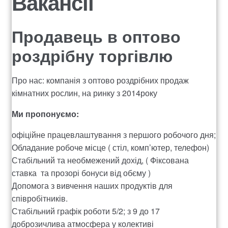
Вакансії
v
n
ресторанов
e
i
t
g
e
a
Payment
Продавець в оптово
a
n
r
роздрібну торгівлю
t
t
Send flowers to Ukraine
c
i
h
o
Про нас: компанія з оптово роздрібних продаж
Contacts
n
кімнатних рослин, на ринку з 2014року
525
Ми пропонуємо:
офіційне працевлаштування з першого робочого дня;
Вакансії
Обладание робоче місце ( стіл, комп’ютер, телефон)
Стабільний та необмежений дохід, ( Фіксована
ДОГОВІР ПУБЛІЧНОЇ ОФЕРТИ
ставка та прозорі бонуси від обєму )
Допомога з вивчення наших продуктів для
Корзина
співробітників.
Стабільний графік роботи 5/2; з 9 до 17
Мой аккаунт
доброзичлива атмосфера у колективі