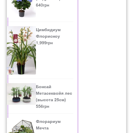
640
грн
Цимбидиум
Флорисноу
1,999
грн
Бонсай
Метасеквойя лес
(высота 25см)
556
грн
Флорариум
Мечта