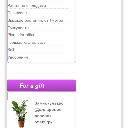
Растения с плодами
Оформление заказа
Cactaceae
Высокие растения, от 1метра
Рахунок 1060
Суккуленты
Plants for office
Рахунок 1606
Горшки, кашпо, вазы
Soil
Рахунок 2415
Удобрения
рахунок 3545
For a gift
рахунок 4180
рахунок 4500
Замиокулькас
(Долларовое
дерево)
Рахунок 5200
от
480
грн