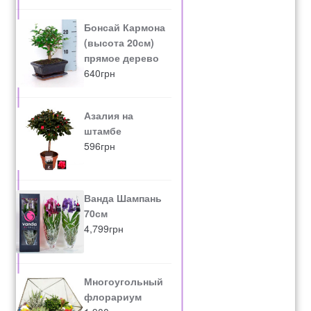
рахунок 765
Бонсай Кармона
(высота 20см)
Рахунок 936
прямое дерево
640
грн
счет 1650
Азалия на
счет 300
штамбе
596
грн
счет 3235
счет 545
Ванда Шампань
70см
счет 575
4,799
грн
ТОТАЛЬНИЙ РОЗПРОДАЖ
Многоугольный
флорариум